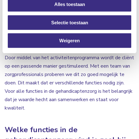
Alles toestaan
cliënten kunnen ondersteunen en begeleiden zodat
moeilijke situaties omgebogen worden naar kansen. Ook
Selectie toestaan
ondersteun je bij Algemene Dagelijkse Levensverrichtingen
(ADL). De cliënten worden hierbij gemotiveerd om veel
zelf te proberen. Verder is het ondersteunen bij de
Weigeren
vrijetijdsinvulling één van de taken in de gehandicaptenzorg.
Door middel van het activiteitenprogramma wordt de cliënt
op een passende manier gestimuleerd. Met een team van
zorgprofessionals proberen we dit zo goed mogelijk te
doen. Dit maakt dat er verschillende functies nodig zijn.
Voor alle functies in de gehandicaptenzorg is het belangrijk
dat je waarde hecht aan samenwerken en staat voor
kwaliteit.
Welke functies in de