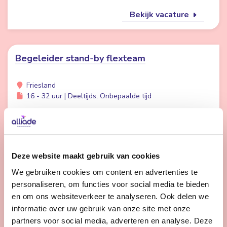
Bekijk vacature
Begeleider stand-by flexteam
Friesland
16 - 32 uur | Deeltijds, Onbepaalde tijd
Wil jij meer afwisseling in je werk en meer tijd voor
persoonlijke aandacht voor cliënten? Dan is werken in
de Stand-by Flexpool echt iets voor jou.
Deze website maakt gebruik van cookies
We gebruiken cookies om content en advertenties te
Bekijk vacature
personaliseren, om functies voor social media te bieden
en om ons websiteverkeer te analyseren. Ook delen we
informatie over uw gebruik van onze site met onze
1
2
3
Volgende
partners voor social media, adverteren en analyse. Deze