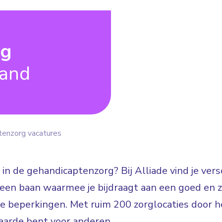
rg
land
tenzorg vacatures
 in de gehandicaptenzorg? Bij Alliade vind je ve
n: een baan waarmee je bijdraagt aan een goed en
jke beperkingen. Met ruim 200 zorglocaties door he
arde bent voor anderen.