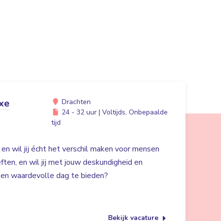
xe
Drachten
24 - 32 uur | Voltijds, Onbepaalde
tijd
 en wil jij écht het verschil maken voor mensen
en, en wil jij met jouw deskundigheid en
 een waardevolle dag te bieden?
Bekijk vacature