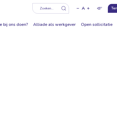
A
f
Zoeken...
Ter
e bij ons doen?
Alliade als werkgever
Open sollicitatie