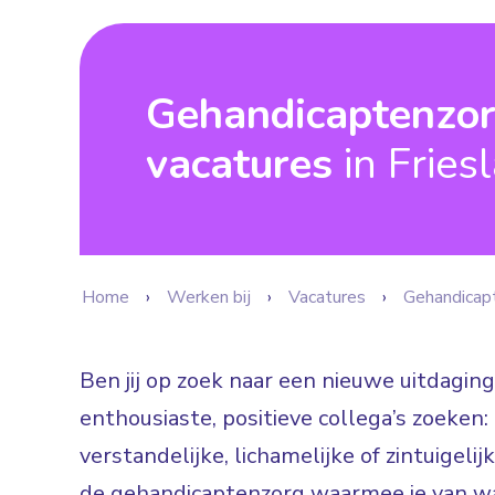
Gehandicaptenzo
vacatures
in Fries
Home
Werken bij
Vacatures
Gehandicap
Ben jij op zoek naar een nieuwe uitdaging
enthousiaste, positieve collega’s zoeke
verstandelijke, lichamelijke of zintuigeli
de gehandicaptenzorg waarmee je van wa