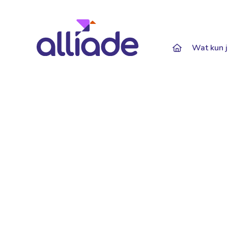
Darkmode: Of
Wat kun j