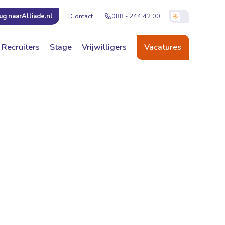
Contact
088 - 244 42 00
ug naar
Alliade.nl
Recruiters
Stage
Vrijwilligers
Vacatures