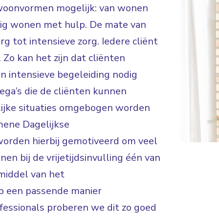
de woonvormen mogelijk: van wonen
ndig wonen met hulp. De mate van
rg tot intensieve zorg. Iedere cliënt
 Zo kan het zijn dat cliënten
en intensieve begeleiding nodig
lega’s die de cliënten kunnen
lijke situaties omgebogen worden
mene Dagelijkse
worden hierbij gemotiveerd om veel
en bij de vrijetijdsinvulling één van
middel van het
op een passende manier
fessionals proberen we dit zo goed