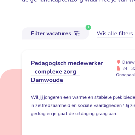
1
Filter vacatures
Wis alle filters
Pedagogisch medewerker
Damw
24 - 32
- complexe zorg -
Onbepaald
Damwoude
Wil jij jongeren een warme en stabiele plek bied
in zelfredzaamheid en sociale vaardigheden? Jij z
gedrag en je gaat de uitdaging graag aan.