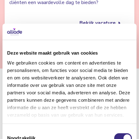
cliënten een waardevolle dag te bieden?
Bekijk vacature
Vorige
1
2
Deze website maakt gebruik van cookies
We gebruiken cookies om content en advertenties te
personaliseren, om functies voor social media te bieden
en om ons websiteverkeer te analyseren. Ook delen we
Samenwerken in de gehandicaptenzorg
informatie over uw gebruik van onze site met onze
partners voor social media, adverteren en analyse. Deze
In de gehandicaptenzorg staan wij klaar om cliënten met
partners kunnen deze gegevens combineren met andere
informatie die u aan ze heeft verstrekt of die ze hebben
een beperking de zorg, ondersteuning en begeleiding te
verzameld op basis van uw gebruik van hun services.
bieden die zij nodig hebben. Of het nu gaat om een
lichamelijke beperking of een verstandelijke en/of
Toestemmingsselectie
zintuiglijke beperking. Bij Alliade zijn verschillende
Noodzakelijk