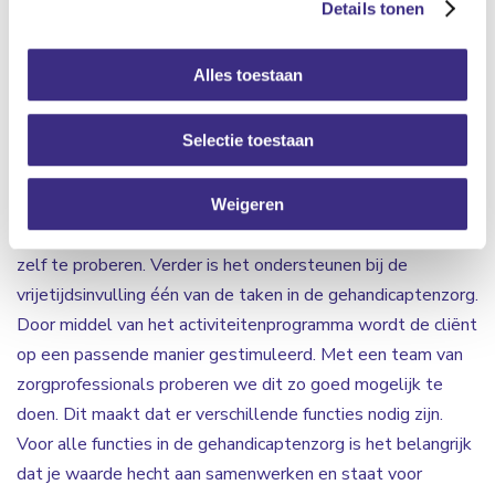
Details tonen
zorg. Iedere cliënt is uniek en heeft een eigen
zorgbehoefte. Zo kan het zijn dat cliënten moeilijk
Alles toestaan
verstaanbaar gedrag laten zien en intensieve begeleiding
nodig hebben. Wij zijn op zoek naar nieuwe collega’s die de
Selectie toestaan
cliënten kunnen ondersteunen en begeleiden zodat
moeilijke situaties omgebogen worden naar kansen. Ook
ondersteun je bij Algemene Dagelijkse Levensverrichtingen
Weigeren
(ADL). De cliënten worden hierbij gemotiveerd om veel
zelf te proberen. Verder is het ondersteunen bij de
vrijetijdsinvulling één van de taken in de gehandicaptenzorg.
Door middel van het activiteitenprogramma wordt de cliënt
op een passende manier gestimuleerd. Met een team van
zorgprofessionals proberen we dit zo goed mogelijk te
doen. Dit maakt dat er verschillende functies nodig zijn.
Voor alle functies in de gehandicaptenzorg is het belangrijk
dat je waarde hecht aan samenwerken en staat voor