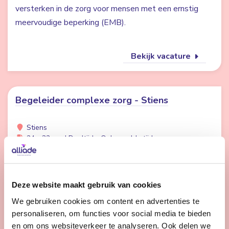
versterken in de zorg voor mensen met een ernstig
meervoudige beperking (EMB).
Bekijk vacature
Begeleider complexe zorg - Stiens
Stiens
24 - 32 uur | Deeltijds, Onbepaalde tijd
Wil jij het verschil maken voor cliënten met complexe
zorgvragen? Kom werken op één van onze unieke
locaties. Samen kijken wij welke locatie voor jou de
Deze website maakt gebruik van cookies
beste match is. We kijken uit naar je komst.
We gebruiken cookies om content en advertenties te
personaliseren, om functies voor social media te bieden
en om ons websiteverkeer te analyseren. Ook delen we