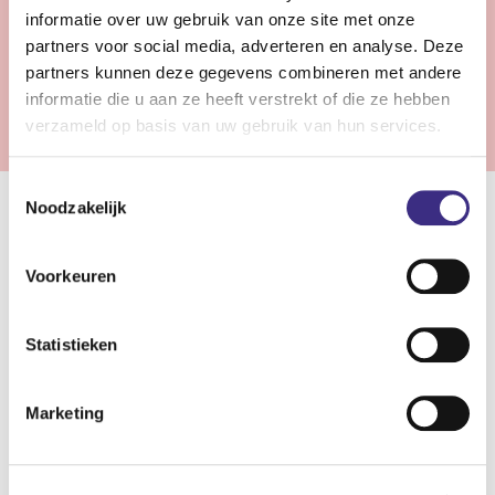
Bekijk vacature
informatie over uw gebruik van onze site met onze
partners voor social media, adverteren en analyse. Deze
partners kunnen deze gegevens combineren met andere
Vorige
1
2
3
Volgende
informatie die u aan ze heeft verstrekt of die ze hebben
verzameld op basis van uw gebruik van hun services.
Toestemmingsselectie
Noodzakelijk
Samenwerken in de gehandicaptenzorg
Voorkeuren
In de gehandicaptenzorg staan wij klaar om cliënten met
een beperking de zorg, ondersteuning en begeleiding te
bieden die zij nodig hebben. Of het nu gaat om een
Statistieken
lichamelijke beperking of een verstandelijke en/of
zintuiglijke beperking. Bij Alliade zijn verschillende
Marketing
woonvormen mogelijk: van wonen met intensieve
begeleiding tot zelfstandig wonen met hulp. De mate van
zorg en begeleiding varieert van lichte zorg tot intensieve