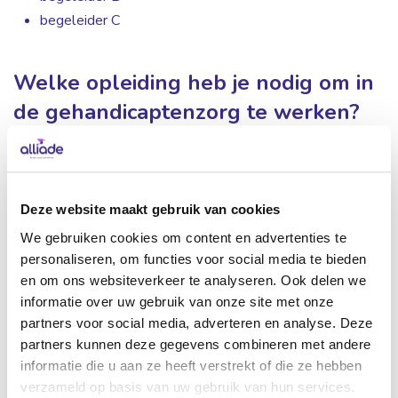
begeleider C
Welke opleiding heb je nodig om in
de gehandicaptenzorg te werken?
Om in de gehandicaptenzorg te werken is het van belang
dat je een passende opleiding hebt gevolgd. Bij elke
vacature vind je welke opleiding je nodig hebt. De meest
Deze website maakt gebruik van cookies
voorkomende opleidingen die wij vragen hebben we
We gebruiken cookies om content en advertenties te
hieronder voor je op een rij gezet.
personaliseren, om functies voor social media te bieden
en om ons websiteverkeer te analyseren. Ook delen we
mz-3 Maatschappelijke zorg (begeleider GZ);
informatie over uw gebruik van onze site met onze
mz-ig (Maatschappelijk verzorgende IG);
partners voor social media, adverteren en analyse. Deze
verzorgende individuele gezondheidszorg (verzorgende
partners kunnen deze gegevens combineren met andere
IG);
informatie die u aan ze heeft verstrekt of die ze hebben
verzameld op basis van uw gebruik van hun services.
mz-4 Maatschappelijk zorg (persoonlijk begeleider