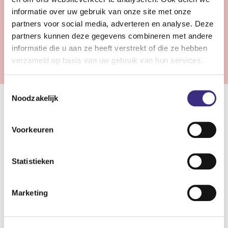
Bekijk vacature
informatie over uw gebruik van onze site met onze
partners voor social media, adverteren en analyse. Deze
partners kunnen deze gegevens combineren met andere
Vorige
1
2
informatie die u aan ze heeft verstrekt of die ze hebben
verzameld op basis van uw gebruik van hun services.
Toestemmingsselectie
Noodzakelijk
Samenwerken in de gehandicaptenzorg
Voorkeuren
In de gehandicaptenzorg staan wij klaar om cliënten met
een beperking de zorg, ondersteuning en begeleiding te
Statistieken
bieden die zij nodig hebben. Of het nu gaat om een
lichamelijke beperking of een verstandelijke en/of
zintuiglijke beperking. Bij Alliade zijn verschillende
Marketing
woonvormen mogelijk: van wonen met intensieve
begeleiding tot zelfstandig wonen met hulp. De mate van