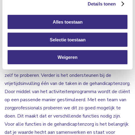
zorg en begeleiding varieert van lichte zorg tot intensieve
Details tonen
zorg. Iedere cliënt is uniek en heeft een eigen
zorgbehoefte. Zo kan het zijn dat cliënten moeilijk
Alles toestaan
verstaanbaar gedrag laten zien en intensieve begeleiding
nodig hebben. Wij zijn op zoek naar nieuwe collega’s die de
Selectie toestaan
cliënten kunnen ondersteunen en begeleiden zodat
moeilijke situaties omgebogen worden naar kansen. Ook
Weigeren
ondersteun je bij Algemene Dagelijkse Levensverrichtingen
(ADL). De cliënten worden hierbij gemotiveerd om veel
zelf te proberen. Verder is het ondersteunen bij de
vrijetijdsinvulling één van de taken in de gehandicaptenzorg.
Door middel van het activiteitenprogramma wordt de cliënt
op een passende manier gestimuleerd. Met een team van
zorgprofessionals proberen we dit zo goed mogelijk te
doen. Dit maakt dat er verschillende functies nodig zijn.
Voor alle functies in de gehandicaptenzorg is het belangrijk
dat je waarde hecht aan samenwerken en staat voor