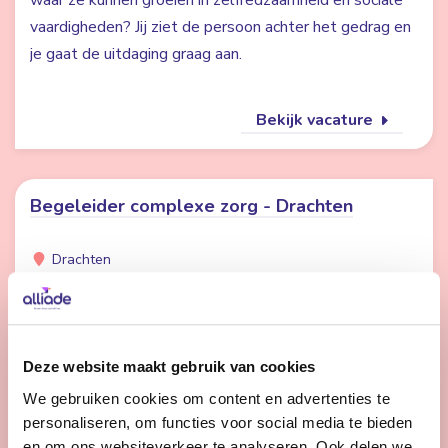
waar ze kunnen groeien in zelfredzaamheid en sociale
vaardigheden? Jij ziet de persoon achter het gedrag en
je gaat de uitdaging graag aan.
Bekijk vacature
Begeleider complexe zorg - Drachten
Drachten
24 - 32 uur | Voltijds, Onbepaalde tijd
Zin in een echte uitdaging en wil jij écht het verschil
maken voor mensen met complexe zorgbehoeften, en
Deze website maakt gebruik van cookies
wil jij met jouw deskundigheid en stabiliteit onze
cliënten een waardevolle dag te bieden?
We gebruiken cookies om content en advertenties te
personaliseren, om functies voor social media te bieden
en om ons websiteverkeer te analyseren. Ook delen we