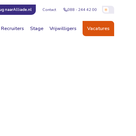
Contact
088 - 244 42 00
ug naar
Alliade.nl
Recruiters
Stage
Vrijwilligers
Vacatures