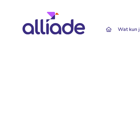
Darkmode: Of
Wat kun j