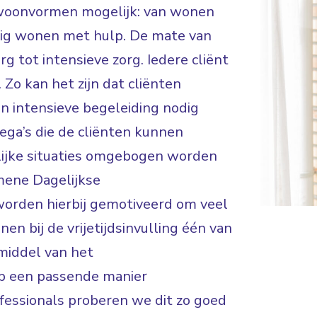
de woonvormen mogelijk: van wonen
ndig wonen met hulp. De mate van
rg tot intensieve zorg. Iedere cliënt
 Zo kan het zijn dat cliënten
en intensieve begeleiding nodig
lega’s die de cliënten kunnen
lijke situaties omgebogen worden
mene Dagelijkse
worden hierbij gemotiveerd om veel
en bij de vrijetijdsinvulling één van
middel van het
op een passende manier
fessionals proberen we dit zo goed