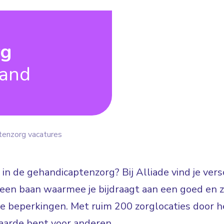
rg
land
tenzorg vacatures
 in de gehandicaptenzorg? Bij Alliade vind je ve
n: een baan waarmee je bijdraagt aan een goed en
jke beperkingen. Met ruim 200 zorglocaties door he
arde bent voor anderen.