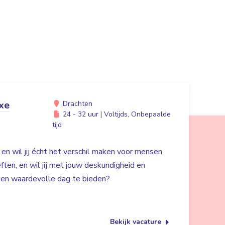
xe
Drachten
24 - 32 uur | Voltijds, Onbepaalde
tijd
 en wil jij écht het verschil maken voor mensen
en, en wil jij met jouw deskundigheid en
 een waardevolle dag te bieden?
Bekijk vacature