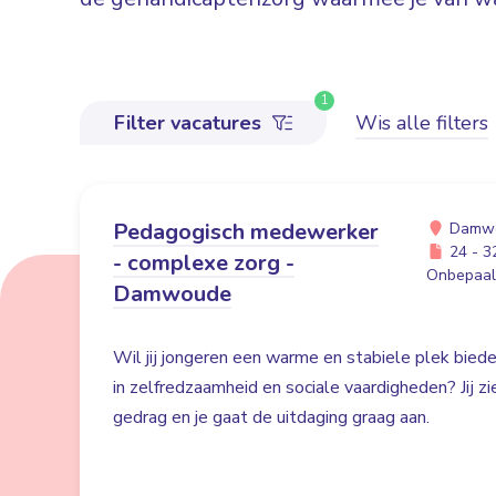
1
Filter vacatures
Wis alle filters
Pedagogisch medewerker
Damw
24 - 32
- complexe zorg -
Onbepaald
Damwoude
Wil jij jongeren een warme en stabiele plek bied
in zelfredzaamheid en sociale vaardigheden? Jij z
gedrag en je gaat de uitdaging graag aan.