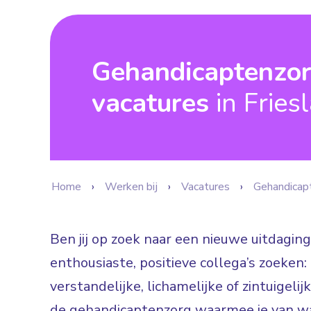
Gehandicaptenzo
vacatures
in Fries
Home
Werken bij
Vacatures
Gehandicap
Ben jij op zoek naar een nieuwe uitdaging
enthousiaste, positieve collega’s zoeke
verstandelijke, lichamelijke of zintuigeli
de gehandicaptenzorg waarmee je van wa