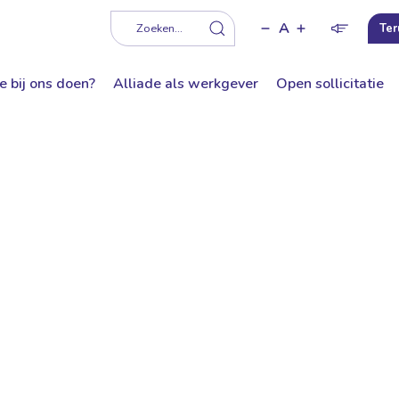
A
f
Zoeken...
Ter
e bij ons doen?
Alliade als werkgever
Open sollicitatie