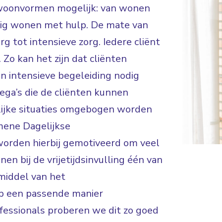
de woonvormen mogelijk: van wonen
ndig wonen met hulp. De mate van
rg tot intensieve zorg. Iedere cliënt
 Zo kan het zijn dat cliënten
en intensieve begeleiding nodig
lega’s die de cliënten kunnen
lijke situaties omgebogen worden
mene Dagelijkse
worden hierbij gemotiveerd om veel
en bij de vrijetijdsinvulling één van
middel van het
op een passende manier
fessionals proberen we dit zo goed