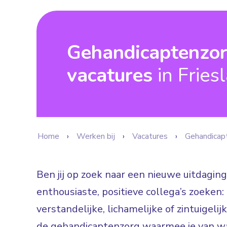
Gehandicaptenzo
vacatures
in Fries
Home
Werken bij
Vacatures
Gehandicap
Ben jij op zoek naar een nieuwe uitdaging
enthousiaste, positieve collega’s zoeke
verstandelijke, lichamelijke of zintuigeli
de gehandicaptenzorg waarmee je van wa