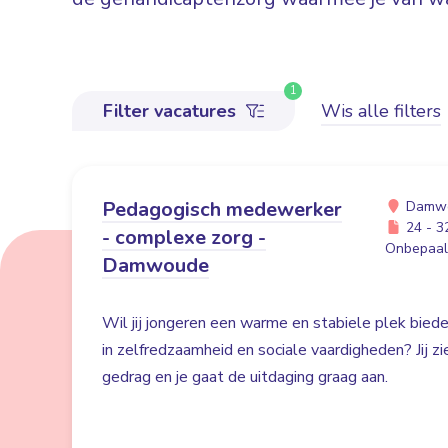
1
Filter vacatures
Wis alle filters
Pedagogisch medewerker
Damw
24 - 32
- complexe zorg -
Onbepaald
Damwoude
Wil jij jongeren een warme en stabiele plek bied
in zelfredzaamheid en sociale vaardigheden? Jij z
gedrag en je gaat de uitdaging graag aan.