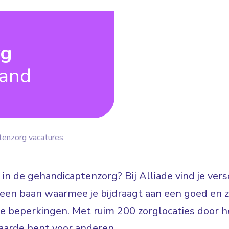
rg
land
tenzorg vacatures
 in de gehandicaptenzorg? Bij Alliade vind je ve
n: een baan waarmee je bijdraagt aan een goed en
jke beperkingen. Met ruim 200 zorglocaties door he
arde bent voor anderen.