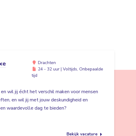
xe
Drachten
24 - 32 uur | Voltijds, Onbepaalde
tijd
 en wil jij écht het verschil maken voor mensen
en, en wil jij met jouw deskundigheid en
 een waardevolle dag te bieden?
Bekijk vacature