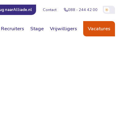
Contact
088 - 244 42 00
ug naar
Alliade.nl
Recruiters
Stage
Vrijwilligers
Vacatures