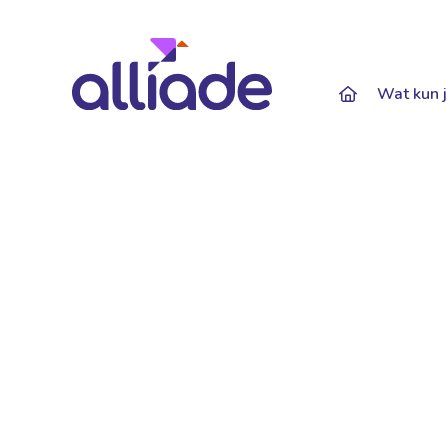
Darkmode: Of
Wat kun j