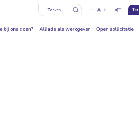
A
f
Zoeken...
Ter
e bij ons doen?
Alliade als werkgever
Open sollicitatie