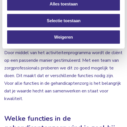
Alles toestaan
cliënten kunnen ondersteunen en begeleiden zodat
moeilijke situaties omgebogen worden naar kansen. Ook
Selectie toestaan
ondersteun je bij Algemene Dagelijkse Levensverrichtingen
(ADL). De cliënten worden hierbij gemotiveerd om veel
zelf te proberen. Verder is het ondersteunen bij de
Weigeren
vrijetijdsinvulling één van de taken in de gehandicaptenzorg.
Door middel van het activiteitenprogramma wordt de cliënt
op een passende manier gestimuleerd. Met een team van
zorgprofessionals proberen we dit zo goed mogelijk te
doen. Dit maakt dat er verschillende functies nodig zijn.
Voor alle functies in de gehandicaptenzorg is het belangrijk
dat je waarde hecht aan samenwerken en staat voor
kwaliteit.
Welke functies in de