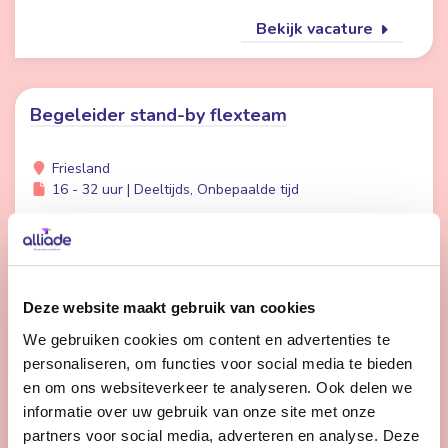
Bekijk vacature
Begeleider stand-by flexteam
Friesland
16 - 32 uur | Deeltijds, Onbepaalde tijd
Wil jij meer afwisseling in je werk en meer tijd voor
persoonlijke aandacht voor cliënten? Dan is werken in
de Stand-by Flexpool echt iets voor jou.
Deze website maakt gebruik van cookies
We gebruiken cookies om content en advertenties te
Bekijk vacature
personaliseren, om functies voor social media te bieden
en om ons websiteverkeer te analyseren. Ook delen we
informatie over uw gebruik van onze site met onze
1
2
3
Volgende
partners voor social media, adverteren en analyse. Deze