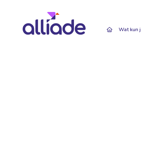
Darkmode: Of
Wat kun j