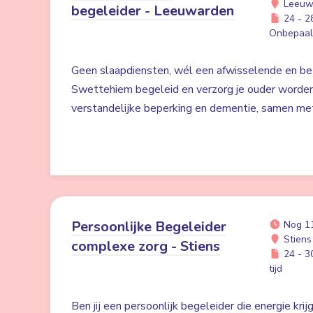
Leeuw
begeleider - Leeuwarden
24 - 28
Onbepaald
Geen slaapdiensten, wél een afwisselende en bet
Swettehiem begeleid en verzorg je ouder worde
verstandelijke beperking en dementie, samen me
Persoonlijke Begeleider
Nog 1
Stiens
complexe zorg - Stiens
24 - 30
tijd
Ben jij een persoonlijk begeleider die energie kri