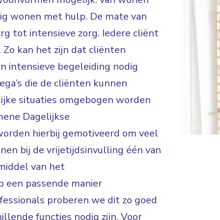
ndig wonen met hulp. De mate van
rg tot intensieve zorg. Iedere cliënt
 Zo kan het zijn dat cliënten
en intensieve begeleiding nodig
lega’s die de cliënten kunnen
lijke situaties omgebogen worden
mene Dagelijkse
worden hierbij gemotiveerd om veel
en bij de vrijetijdsinvulling één van
middel van het
op een passende manier
fessionals proberen we dit zo goed
illende functies nodig zijn. Voor