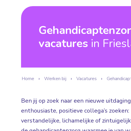
Gehandicaptenzo
vacatures
in Fries
Home
Werken bij
Vacatures
Gehandicap
Ben jij op zoek naar een nieuwe uitdaging
enthousiaste, positieve collega’s zoeke
verstandelijke, lichamelijke of zintuigeli
de gehandicaptenzorg waarmee je van wa