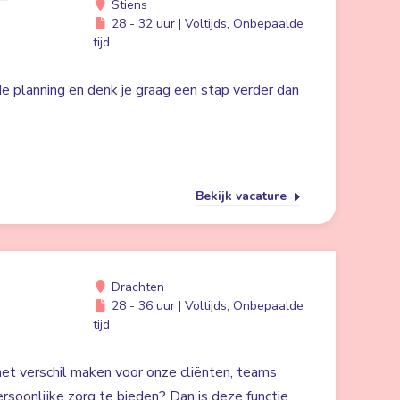
Stiens
28 - 32 uur | Voltijds, Onbepaalde
tijd
 de planning en denk je graag een stap verder dan
Bekijk vacature
Drachten
28 - 36 uur | Voltijds, Onbepaalde
tijd
 het verschil maken voor onze cliënten, teams
rsoonlijke zorg te bieden? Dan is deze functie