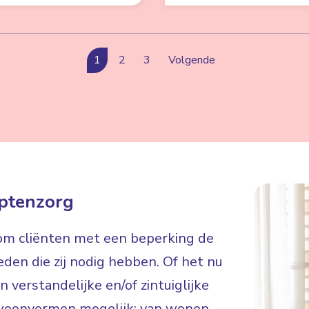
1
2
3
Volgende
ptenzorg
 om cliënten met een beperking de
eden die zij nodig hebben. Of het nu
 verstandelijke en/of zintuiglijke
de woonvormen mogelijk: van wonen