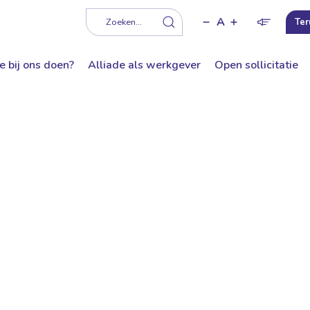
A
f
Zoeken...
Ter
e bij ons doen?
Alliade als werkgever
Open sollicitatie