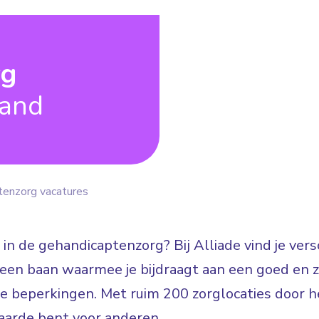
rg
land
tenzorg vacatures
 in de gehandicaptenzorg? Bij Alliade vind je ve
n: een baan waarmee je bijdraagt aan een goed en
jke beperkingen. Met ruim 200 zorglocaties door he
arde bent voor anderen.