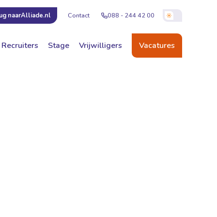
Contact
088 - 244 42 00
ug naar
Alliade.nl
Recruiters
Stage
Vrijwilligers
Vacatures