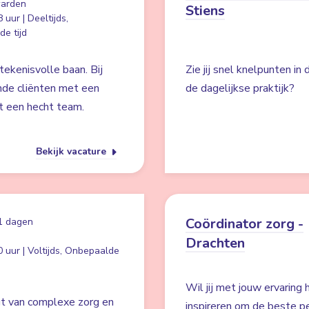
arden
Stiens
 uur | Deeltijds,
e tijd
ekenisvolle baan. Bij
Zie jij snel knelpunten in
nde cliënten met een
de dagelijkse praktijk?
t een hecht team.
Bekijk vacature
Coördinator zorg -
1 dagen
Drachten
 uur | Voltijds, Onbepaalde
Wil jij met jouw ervaring
jgt van complexe zorg en
inspireren om de beste pe