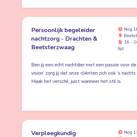
Persoonlijk begeleider
Nog 1
Beetst
nachtzorg - Drachten &
16 - 24
Beetsterzwaag
tijd
Ben jij een echt nachtdier met een passie voor de
vision’ zorg jij dat onze cliënten zich ook ’s nacht
Maak het verschil, juist wanneer het stil is.
Verpleegkundig
Nog 1