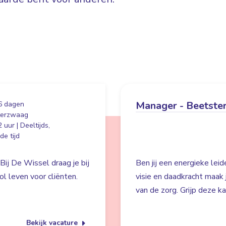
Manager - Beetste
6 dagen
terzwaag
 uur | Deeltijds,
e tijd
Bij De Wissel draag je bij
Ben jij een energieke lei
l leven voor cliënten.
visie en daadkracht maak
van de zorg. Grijp deze k
Bekijk vacature