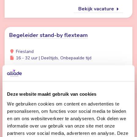
Bekijk vacature
Begeleider stand-by flexteam
Friesland
16 - 32 uur | Deeltijds, Onbepaalde tijd
Wil jij meer afwisseling in je werk en meer tijd voor
persoonlijke aandacht voor cliënten? Dan is werken in
de Stand-by Flexpool echt iets voor jou.
Deze website maakt gebruik van cookies
We gebruiken cookies om content en advertenties te
Bekijk vacature
personaliseren, om functies voor social media te bieden
en om ons websiteverkeer te analyseren. Ook delen we
informatie over uw gebruik van onze site met onze
1
2
3
Volgende
partners voor social media, adverteren en analyse. Deze