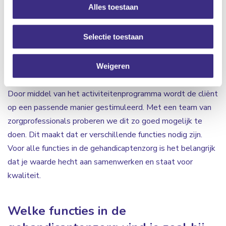
Alles toestaan
cliënten kunnen ondersteunen en begeleiden zodat
moeilijke situaties omgebogen worden naar kansen. Ook
Selectie toestaan
ondersteun je bij Algemene Dagelijkse Levensverrichtingen
(ADL). De cliënten worden hierbij gemotiveerd om veel
zelf te proberen. Verder is het ondersteunen bij de
Weigeren
vrijetijdsinvulling één van de taken in de gehandicaptenzorg.
Door middel van het activiteitenprogramma wordt de cliënt
op een passende manier gestimuleerd. Met een team van
zorgprofessionals proberen we dit zo goed mogelijk te
doen. Dit maakt dat er verschillende functies nodig zijn.
Voor alle functies in de gehandicaptenzorg is het belangrijk
dat je waarde hecht aan samenwerken en staat voor
kwaliteit.
Welke functies in de