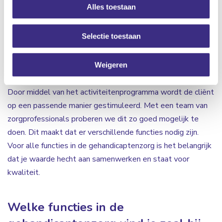
Alles toestaan
cliënten kunnen ondersteunen en begeleiden zodat
moeilijke situaties omgebogen worden naar kansen. Ook
Selectie toestaan
ondersteun je bij Algemene Dagelijkse Levensverrichtingen
(ADL). De cliënten worden hierbij gemotiveerd om veel
zelf te proberen. Verder is het ondersteunen bij de
Weigeren
vrijetijdsinvulling één van de taken in de gehandicaptenzorg.
Door middel van het activiteitenprogramma wordt de cliënt
op een passende manier gestimuleerd. Met een team van
zorgprofessionals proberen we dit zo goed mogelijk te
doen. Dit maakt dat er verschillende functies nodig zijn.
Voor alle functies in de gehandicaptenzorg is het belangrijk
dat je waarde hecht aan samenwerken en staat voor
kwaliteit.
Welke functies in de