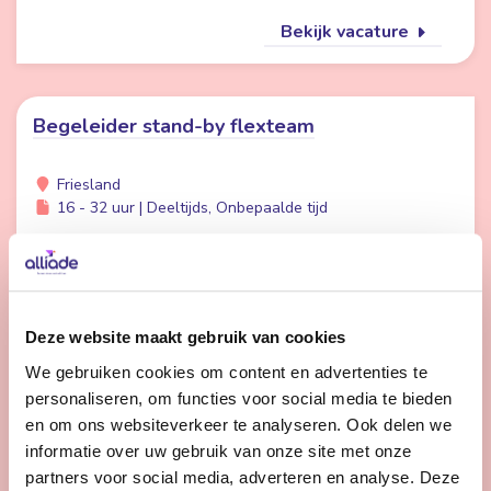
Bekijk vacature
Begeleider stand-by flexteam
Friesland
16 - 32 uur | Deeltijds, Onbepaalde tijd
Wil jij meer afwisseling in je werk en meer tijd voor
persoonlijke aandacht voor cliënten? Dan is werken in
de Stand-by Flexpool echt iets voor jou.
Deze website maakt gebruik van cookies
We gebruiken cookies om content en advertenties te
Bekijk vacature
personaliseren, om functies voor social media te bieden
en om ons websiteverkeer te analyseren. Ook delen we
informatie over uw gebruik van onze site met onze
1
2
3
Volgende
partners voor social media, adverteren en analyse. Deze