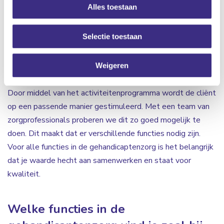
Alles toestaan
cliënten kunnen ondersteunen en begeleiden zodat
moeilijke situaties omgebogen worden naar kansen. Ook
Selectie toestaan
ondersteun je bij Algemene Dagelijkse Levensverrichtingen
(ADL). De cliënten worden hierbij gemotiveerd om veel
zelf te proberen. Verder is het ondersteunen bij de
Weigeren
vrijetijdsinvulling één van de taken in de gehandicaptenzorg.
Door middel van het activiteitenprogramma wordt de cliënt
op een passende manier gestimuleerd. Met een team van
zorgprofessionals proberen we dit zo goed mogelijk te
doen. Dit maakt dat er verschillende functies nodig zijn.
Voor alle functies in de gehandicaptenzorg is het belangrijk
dat je waarde hecht aan samenwerken en staat voor
kwaliteit.
Welke functies in de