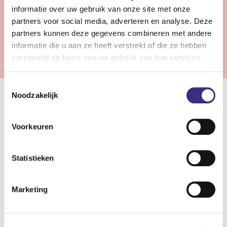
Bekijk vacature
informatie over uw gebruik van onze site met onze
partners voor social media, adverteren en analyse. Deze
partners kunnen deze gegevens combineren met andere
Vorige
1
2
3
Volgende
informatie die u aan ze heeft verstrekt of die ze hebben
verzameld op basis van uw gebruik van hun services.
Toestemmingsselectie
Noodzakelijk
Samenwerken in de gehandicaptenzorg
Voorkeuren
In de gehandicaptenzorg staan wij klaar om cliënten met
een beperking de zorg, ondersteuning en begeleiding te
bieden die zij nodig hebben. Of het nu gaat om een
Statistieken
lichamelijke beperking of een verstandelijke en/of
zintuiglijke beperking. Bij Alliade zijn verschillende
Marketing
woonvormen mogelijk: van wonen met intensieve
begeleiding tot zelfstandig wonen met hulp. De mate van
zorg en begeleiding varieert van lichte zorg tot intensieve