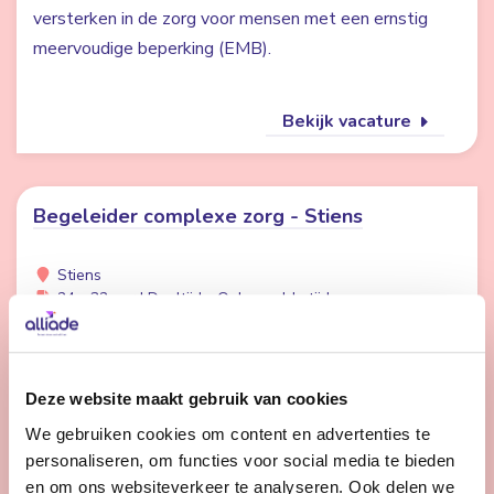
versterken in de zorg voor mensen met een ernstig
meervoudige beperking (EMB).
Bekijk vacature
Begeleider complexe zorg - Stiens
Stiens
24 - 32 uur | Deeltijds, Onbepaalde tijd
Wil jij het verschil maken voor cliënten met complexe
zorgvragen? Kom werken op één van onze unieke
locaties. Samen kijken wij welke locatie voor jou de
Deze website maakt gebruik van cookies
beste match is. We kijken uit naar je komst.
We gebruiken cookies om content en advertenties te
personaliseren, om functies voor social media te bieden
en om ons websiteverkeer te analyseren. Ook delen we