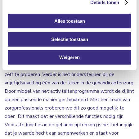
Details tonen
zorg. Iedere cliënt is uniek en heeft een eigen
zorgbehoefte. Zo kan het zijn dat cliënten moeilijk
Alles toestaan
verstaanbaar gedrag laten zien en intensieve begeleiding
nodig hebben. Wij zijn op zoek naar nieuwe collega’s die de
Selectie toestaan
cliënten kunnen ondersteunen en begeleiden zodat
moeilijke situaties omgebogen worden naar kansen. Ook
ondersteun je bij Algemene Dagelijkse Levensverrichtingen
Weigeren
(ADL). De cliënten worden hierbij gemotiveerd om veel
zelf te proberen. Verder is het ondersteunen bij de
vrijetijdsinvulling één van de taken in de gehandicaptenzorg.
Door middel van het activiteitenprogramma wordt de cliënt
op een passende manier gestimuleerd. Met een team van
zorgprofessionals proberen we dit zo goed mogelijk te
doen. Dit maakt dat er verschillende functies nodig zijn.
Voor alle functies in de gehandicaptenzorg is het belangrijk
dat je waarde hecht aan samenwerken en staat voor