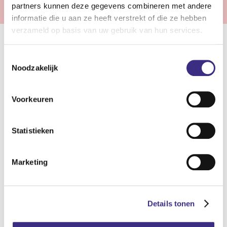
partners kunnen deze gegevens combineren met andere
informatie die u aan ze heeft verstrekt of die ze hebben
verzameld op basis van uw gebruik van hun services.
Samenwerken in de gehandicaptenzorg
Toestemmingsselectie
Noodzakelijk
In de gehandicaptenzorg staan wij klaar om cliënten met
een beperking de zorg, ondersteuning en begeleiding te
Voorkeuren
bieden die zij nodig hebben. Of het nu gaat om een
lichamelijke beperking of een verstandelijke en/of
zintuiglijke beperking. Bij Alliade zijn verschillende
Statistieken
woonvormen mogelijk: van wonen met intensieve
begeleiding tot zelfstandig wonen met hulp. De mate van
Marketing
zorg en begeleiding varieert van lichte zorg tot intensieve
zorg. Iedere cliënt is uniek en heeft een eigen
zorgbehoefte. Zo kan het zijn dat cliënten moeilijk
Details tonen
verstaanbaar gedrag laten zien en intensieve begeleiding
nodig hebben. Wij zijn op zoek naar nieuwe collega’s die de