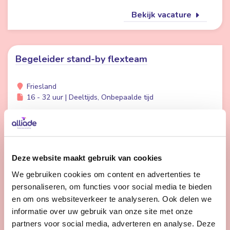
Bekijk vacature
Begeleider stand-by flexteam
Friesland
16 - 32 uur | Deeltijds, Onbepaalde tijd
Wil jij meer afwisseling in je werk en meer tijd voor
persoonlijke aandacht voor cliënten? Dan is werken in
de Stand-by Flexpool echt iets voor jou.
Deze website maakt gebruik van cookies
We gebruiken cookies om content en advertenties te
Bekijk vacature
personaliseren, om functies voor social media te bieden
en om ons websiteverkeer te analyseren. Ook delen we
informatie over uw gebruik van onze site met onze
1
2
3
Volgende
partners voor social media, adverteren en analyse. Deze