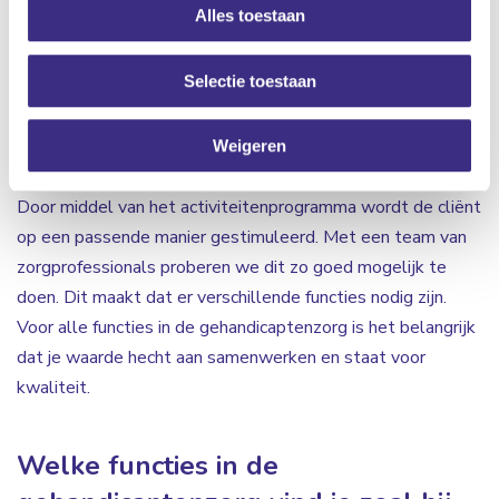
Alles toestaan
cliënten kunnen ondersteunen en begeleiden zodat
moeilijke situaties omgebogen worden naar kansen. Ook
Selectie toestaan
ondersteun je bij Algemene Dagelijkse Levensverrichtingen
(ADL). De cliënten worden hierbij gemotiveerd om veel
zelf te proberen. Verder is het ondersteunen bij de
Weigeren
vrijetijdsinvulling één van de taken in de gehandicaptenzorg.
Door middel van het activiteitenprogramma wordt de cliënt
op een passende manier gestimuleerd. Met een team van
zorgprofessionals proberen we dit zo goed mogelijk te
doen. Dit maakt dat er verschillende functies nodig zijn.
Voor alle functies in de gehandicaptenzorg is het belangrijk
dat je waarde hecht aan samenwerken en staat voor
kwaliteit.
Welke functies in de