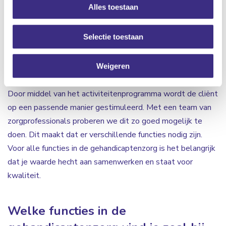
Alles toestaan
cliënten kunnen ondersteunen en begeleiden zodat
moeilijke situaties omgebogen worden naar kansen. Ook
Selectie toestaan
ondersteun je bij Algemene Dagelijkse Levensverrichtingen
(ADL). De cliënten worden hierbij gemotiveerd om veel
zelf te proberen. Verder is het ondersteunen bij de
Weigeren
vrijetijdsinvulling één van de taken in de gehandicaptenzorg.
Door middel van het activiteitenprogramma wordt de cliënt
op een passende manier gestimuleerd. Met een team van
zorgprofessionals proberen we dit zo goed mogelijk te
doen. Dit maakt dat er verschillende functies nodig zijn.
Voor alle functies in de gehandicaptenzorg is het belangrijk
dat je waarde hecht aan samenwerken en staat voor
kwaliteit.
Welke functies in de