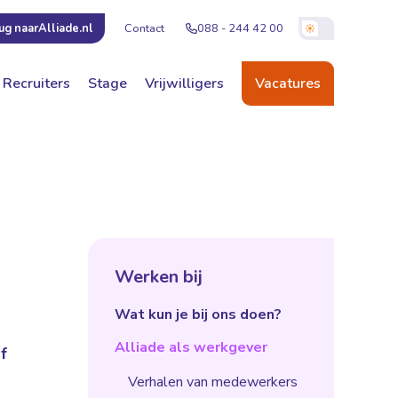
Contact
088 - 244 42 00
ug naar
Alliade.nl
Recruiters
Stage
Vrijwilligers
Vacatures
Werken bij
Wat kun je bij ons doen?
Alliade als werkgever
f
Verhalen van medewerkers