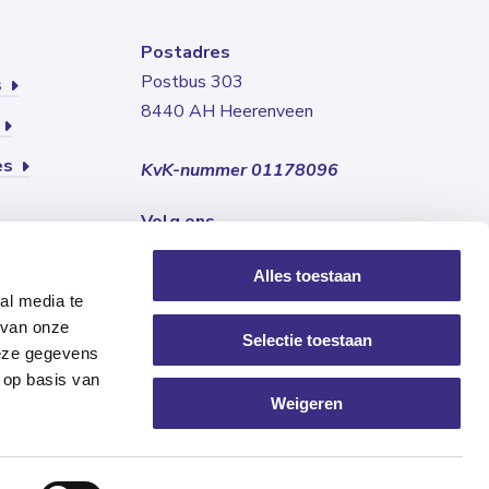
Postadres
Postbus 303
s
8440 AH Heerenveen
es
KvK-nummer 01178096
Volg ons
Alles toestaan
al media te
 van onze
Selectie toestaan
deze gegevens
 op basis van
Weigeren