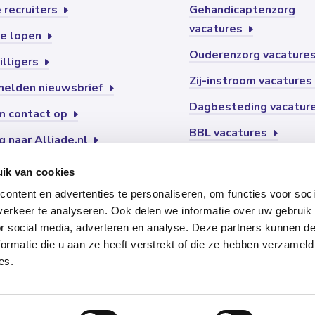
 recruiters
Gehandicaptenzorg
vacatures
e lopen
Ouderenzorg vacature
illigers
Zij-instroom vacatures
elden nieuwsbrief
Dagbesteding vacatur
 contact op
BBL vacatures
g naar Alliade.nl
Vakantiewerk
ik van cookies
ontent en advertenties te personaliseren, om functies voor soci
erkeer te analyseren. Ook delen we informatie over uw gebruik
or social media, adverteren en analyse. Deze partners kunnen 
ormatie die u aan ze heeft verstrekt of die ze hebben verzameld
es.
temap
Privacy
Disclaimer
Pers
Voorleesfunctie