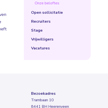
Onze beloftes
Open sollicitatie
jven
e
Recruiters
eeft
Stage
Vrijwilligers
Vacatures
Bezoekadres
Trambaan 10
8441 BH Heerenveen