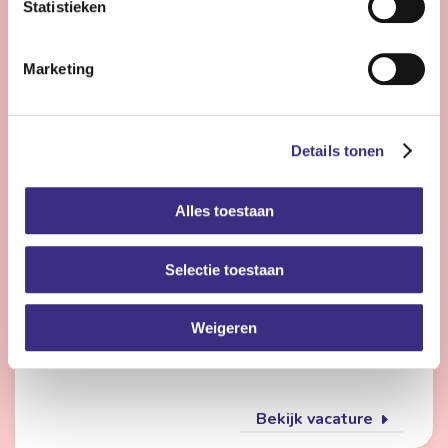
Statistieken
Bekijk vacature
Marketing
Flexmedewerker zorg
Details tonen
Nog 24 dagen
Alles toestaan
Friesland
4 - 28 uur | Deeltijds, Onbepaalde tijd
Selectie toestaan
Wil jij met meerdere doelgroepen werken en elke dag
iets anders doen? Dan is de flexpool echt iets voor jou.
Je werkt op verschillende locaties in de
Weigeren
gehandicaptenzorg, jeugdzorg of ouderenzorg.
Bekijk vacature