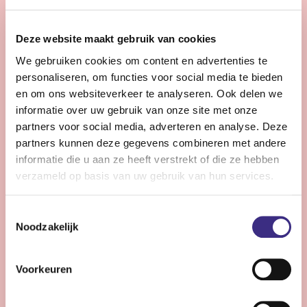
28 - 32 uur | Voltijds, Onbepaalde tijd
Zie jij snel knelpunten in de planning en denk je graag
Deze website maakt gebruik van cookies
een stap verder dan de dagelijkse praktijk?
We gebruiken cookies om content en advertenties te
personaliseren, om functies voor social media te bieden
Bekijk vacature
en om ons websiteverkeer te analyseren. Ook delen we
informatie over uw gebruik van onze site met onze
partners voor social media, adverteren en analyse. Deze
partners kunnen deze gegevens combineren met andere
Persoonlijke Begeleider complexe zorg -
informatie die u aan ze heeft verstrekt of die ze hebben
Stiens
verzameld op basis van uw gebruik van hun services.
Nog 12 dagen
Toestemmingsselectie
Stiens
Noodzakelijk
24 - 30 uur | Voltijds, Onbepaalde tijd
Ben jij een persoonlijk begeleider die energie krijgt van
Voorkeuren
complexe zorg en kleine successen groots weet te
maken?