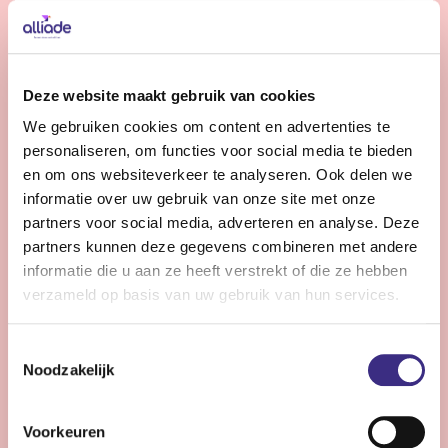
Bekijk vacature
Gedragskundige jeugdzorg
Deze website maakt gebruik van cookies
We gebruiken cookies om content en advertenties te
Nog 10 dagen
personaliseren, om functies voor social media te bieden
Friesland
en om ons websiteverkeer te analyseren. Ook delen we
24 - 36 uur | Deeltijds, Onbepaalde tijd
informatie over uw gebruik van onze site met onze
partners voor social media, adverteren en analyse. Deze
Wil jij jouw expertise inzetten voor kinderen en
partners kunnen deze gegevens combineren met andere
jongeren (0-18 jr) met een licht verstandelijke
informatie die u aan ze heeft verstrekt of die ze hebben
beperking? Versterk ons team en draag bij aan hun zorg
verzameld op basis van uw gebruik van hun services.
en ontwikkeling binnen de jeugdzorg van Alliade.
Toestemmingsselectie
Noodzakelijk
Bekijk vacature
Voorkeuren