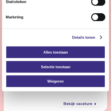
Statistieken
Bekijk vacature
Marketing
Flexmedewerker zorg
Details tonen
Nog 24 dagen
Alles toestaan
Friesland
4 - 28 uur | Deeltijds, Onbepaalde tijd
Selectie toestaan
Wil jij met meerdere doelgroepen werken en elke dag
iets anders doen? Dan is de flexpool echt iets voor jou.
Je werkt op verschillende locaties in de
Weigeren
gehandicaptenzorg, jeugdzorg of ouderenzorg.
Bekijk vacature