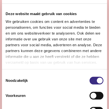
28 - 32 uur | Voltijds, Onbepaalde tijd
Zie jij snel knelpunten in de planning en denk je graag
Deze website maakt gebruik van cookies
een stap verder dan de dagelijkse praktijk?
We gebruiken cookies om content en advertenties te
personaliseren, om functies voor social media te bieden
Bekijk vacature
en om ons websiteverkeer te analyseren. Ook delen we
informatie over uw gebruik van onze site met onze
partners voor social media, adverteren en analyse. Deze
partners kunnen deze gegevens combineren met andere
Persoonlijke Begeleider complexe zorg -
informatie die u aan ze heeft verstrekt of die ze hebben
Stiens
verzameld op basis van uw gebruik van hun services.
Nog 12 dagen
Toestemmingsselectie
Stiens
Noodzakelijk
24 - 30 uur | Voltijds, Onbepaalde tijd
Ben jij een persoonlijk begeleider die energie krijgt van
Voorkeuren
complexe zorg en kleine successen groots weet te
maken?