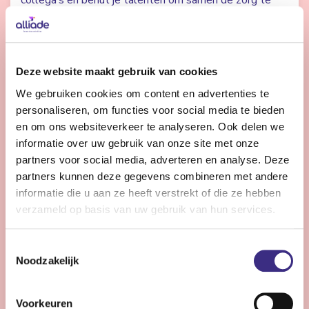
collega’s en benut je talenten om samen de zorg te
verbeteren? Dan zoeken we jou.
Bekijk vacature
Deze website maakt gebruik van cookies
We gebruiken cookies om content en advertenties te
personaliseren, om functies voor social media te bieden
Controller Vastgoed en ICT
en om ons websiteverkeer te analyseren. Ook delen we
informatie over uw gebruik van onze site met onze
partners voor social media, adverteren en analyse. Deze
Heerenveen
32 - 36 uur | Voltijds, Onbepaalde tijd
partners kunnen deze gegevens combineren met andere
informatie die u aan ze heeft verstrekt of die ze hebben
Ben jij de financial met expertise in vastgoed en ICT
verzameld op basis van uw gebruik van hun services.
die bijdraagt aan de meerjarige toekomstige
ontwikkeling, nieuwe businesscases en financieel in
Toestemmingsselectie
control zijn?
Noodzakelijk
Bekijk vacature
Voorkeuren