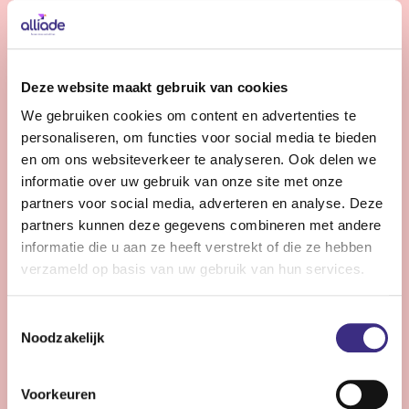
Bekijk vacature
Gedragskundige jeugdzorg
Deze website maakt gebruik van cookies
We gebruiken cookies om content en advertenties te
Nog 10 dagen
personaliseren, om functies voor social media te bieden
Friesland
en om ons websiteverkeer te analyseren. Ook delen we
24 - 36 uur | Deeltijds, Onbepaalde tijd
informatie over uw gebruik van onze site met onze
partners voor social media, adverteren en analyse. Deze
Wil jij jouw expertise inzetten voor kinderen en
partners kunnen deze gegevens combineren met andere
jongeren (0-18 jr) met een licht verstandelijke
informatie die u aan ze heeft verstrekt of die ze hebben
beperking? Versterk ons team en draag bij aan hun zorg
verzameld op basis van uw gebruik van hun services.
en ontwikkeling binnen de jeugdzorg van Alliade.
Toestemmingsselectie
Noodzakelijk
Bekijk vacature
Voorkeuren