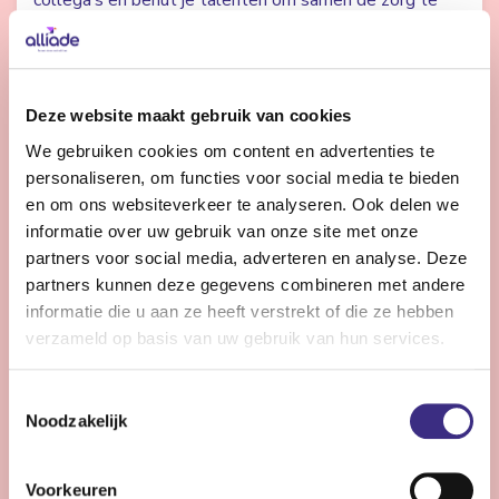
collega’s en benut je talenten om samen de zorg te
verbeteren? Dan zoeken we jou.
Bekijk vacature
Deze website maakt gebruik van cookies
We gebruiken cookies om content en advertenties te
personaliseren, om functies voor social media te bieden
Controller Vastgoed en ICT
en om ons websiteverkeer te analyseren. Ook delen we
informatie over uw gebruik van onze site met onze
partners voor social media, adverteren en analyse. Deze
Heerenveen
32 - 36 uur | Voltijds, Onbepaalde tijd
partners kunnen deze gegevens combineren met andere
informatie die u aan ze heeft verstrekt of die ze hebben
Ben jij de financial met expertise in vastgoed en ICT
verzameld op basis van uw gebruik van hun services.
die bijdraagt aan de meerjarige toekomstige
ontwikkeling, nieuwe businesscases en financieel in
Toestemmingsselectie
control zijn?
Noodzakelijk
Bekijk vacature
Voorkeuren