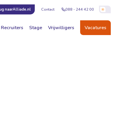
Contact
088 - 244 42 00
ug naar
Alliade.nl
Recruiters
Stage
Vrijwilligers
Vacatures