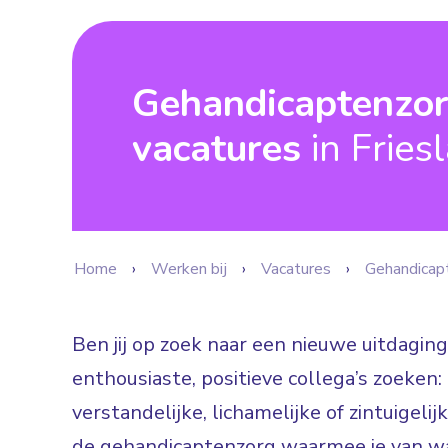
Gehandicaptenzo
vacatures
in Fries
Home
Werken bij
Vacatures
Gehandicap
Ben jij op zoek naar een nieuwe uitdaging
enthousiaste, positieve collega’s zoeke
verstandelijke, lichamelijke of zintuigeli
de gehandicaptenzorg waarmee je van wa