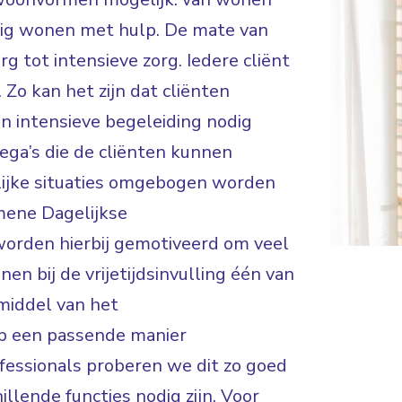
ndig wonen met hulp. De mate van
rg tot intensieve zorg. Iedere cliënt
 Zo kan het zijn dat cliënten
en intensieve begeleiding nodig
lega’s die de cliënten kunnen
lijke situaties omgebogen worden
mene Dagelijkse
worden hierbij gemotiveerd om veel
en bij de vrijetijdsinvulling één van
middel van het
op een passende manier
fessionals proberen we dit zo goed
illende functies nodig zijn. Voor