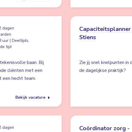
Capaciteitsplanner 
2 dagen
arden
Stiens
 uur | Deeltijds,
e tijd
ekenisvolle baan. Bij
Zie jij snel knelpunten in
nde cliënten met een
de dagelijkse praktijk?
t een hecht team.
Bekijk vacature
Coördinator zorg -
2 dagen