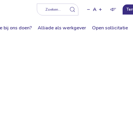
A
f
Zoeken...
Ter
e bij ons doen?
Alliade als werkgever
Open sollicitatie