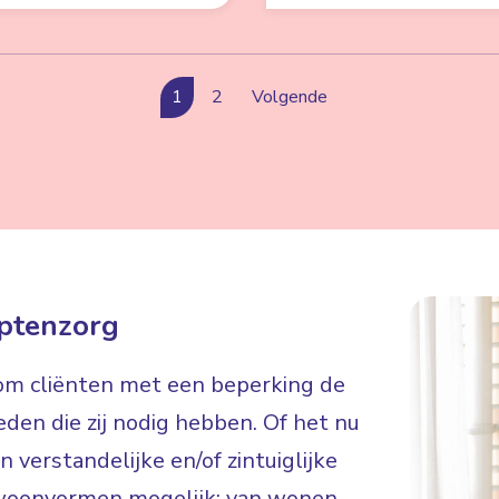
1
2
Volgende
ptenzorg
 om cliënten met een beperking de
eden die zij nodig hebben. Of het nu
 verstandelijke en/of zintuiglijke
de woonvormen mogelijk: van wonen