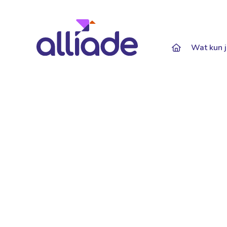
Darkmode: Of
Wat kun j