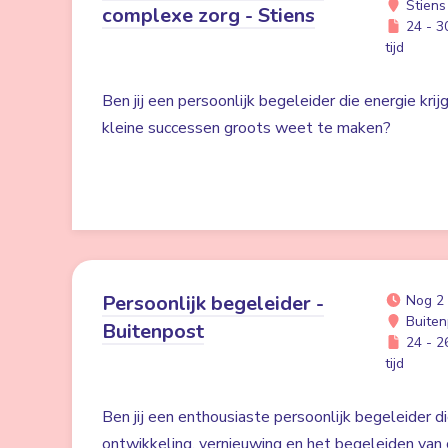
Stiens
complexe zorg - Stiens
24 - 30
tijd
Ben jij een persoonlijk begeleider die energie kri
kleine successen groots weet te maken?
Persoonlijk begeleider -
Nog 2
Buiten
Buitenpost
24 - 26
tijd
Ben jij een enthousiaste persoonlijk begeleider di
ontwikkeling, vernieuwing en het begeleiden van 