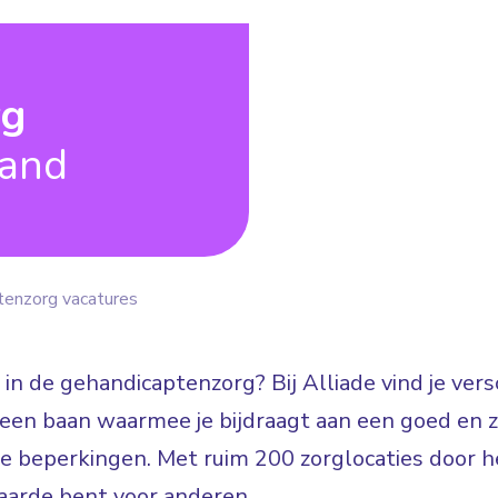
rg
land
tenzorg vacatures
 in de gehandicaptenzorg? Bij Alliade vind je ve
n: een baan waarmee je bijdraagt aan een goed en
jke beperkingen. Met ruim 200 zorglocaties door he
arde bent voor anderen.