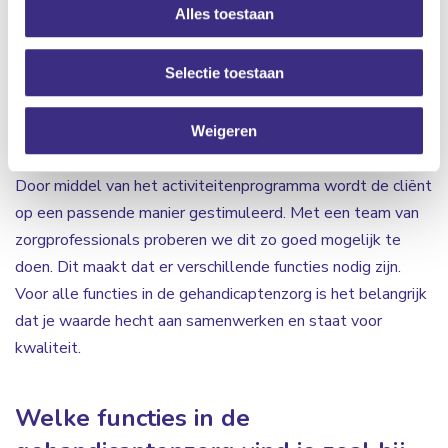
Alles toestaan
cliënten kunnen ondersteunen en begeleiden zodat
moeilijke situaties omgebogen worden naar kansen. Ook
Selectie toestaan
ondersteun je bij Algemene Dagelijkse Levensverrichtingen
(ADL). De cliënten worden hierbij gemotiveerd om veel
zelf te proberen. Verder is het ondersteunen bij de
Weigeren
vrijetijdsinvulling één van de taken in de gehandicaptenzorg.
Door middel van het activiteitenprogramma wordt de cliënt
op een passende manier gestimuleerd. Met een team van
zorgprofessionals proberen we dit zo goed mogelijk te
doen. Dit maakt dat er verschillende functies nodig zijn.
Voor alle functies in de gehandicaptenzorg is het belangrijk
dat je waarde hecht aan samenwerken en staat voor
kwaliteit.
Welke functies in de