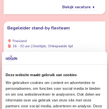
Bekijk vacature
Begeleider stand-by flexteam
Friesland
16 - 32 uur | Deeltijds, Onbepaalde tijd
Wil jij meer afwisseling in je werk en meer tijd voor
persoonlijke aandacht voor cliënten? Dan is werken in
de Stand-by Flexpool echt iets voor jou.
Deze website maakt gebruik van cookies
We gebruiken cookies om content en advertenties te
Bekijk vacature
personaliseren, om functies voor social media te bieden
en om ons websiteverkeer te analyseren. Ook delen we
informatie over uw gebruik van onze site met onze
1
2
3
Volgende
partners voor social media, adverteren en analyse. Deze