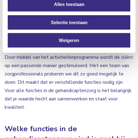
Alles toestaan
cliënten kunnen ondersteunen en begeleiden zodat
moeilijke situaties omgebogen worden naar kansen. Ook
Selectie toestaan
ondersteun je bij Algemene Dagelijkse Levensverrichtingen
(ADL). De cliënten worden hierbij gemotiveerd om veel
zelf te proberen. Verder is het ondersteunen bij de
Weigeren
vrijetijdsinvulling één van de taken in de gehandicaptenzorg.
Door middel van het activiteitenprogramma wordt de cliënt
op een passende manier gestimuleerd. Met een team van
zorgprofessionals proberen we dit zo goed mogelijk te
doen. Dit maakt dat er verschillende functies nodig zijn.
Voor alle functies in de gehandicaptenzorg is het belangrijk
dat je waarde hecht aan samenwerken en staat voor
kwaliteit.
Welke functies in de