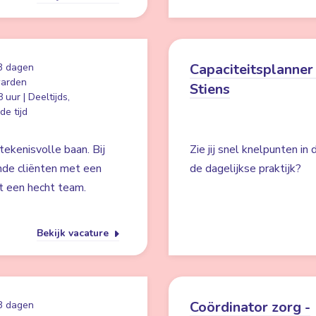
Capaciteitsplanner 
3 dagen
arden
Stiens
 uur | Deeltijds,
e tijd
ekenisvolle baan. Bij
Zie jij snel knelpunten in
nde cliënten met een
de dagelijkse praktijk?
t een hecht team.
Bekijk vacature
Coördinator zorg -
3 dagen