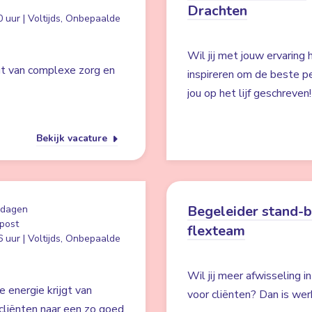
Drachten
 uur | Voltijds, Onbepaalde
Wil jij met jouw ervaring
jgt van complexe zorg en
inspireren om de beste pe
jou op het lijf geschreven!
Bekijk vacature
Begeleider stand-
 dagen
post
flexteam
 uur | Voltijds, Onbepaalde
Wil jij meer afwisseling i
e energie krijgt van
voor cliënten? Dan is wer
cliënten naar een zo goed