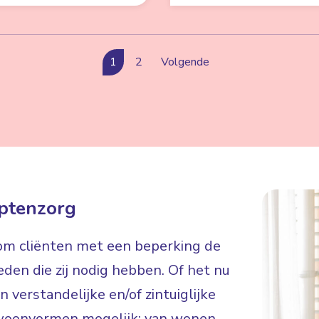
1
2
Volgende
ptenzorg
 om cliënten met een beperking de
eden die zij nodig hebben. Of het nu
 verstandelijke en/of zintuiglijke
de woonvormen mogelijk: van wonen