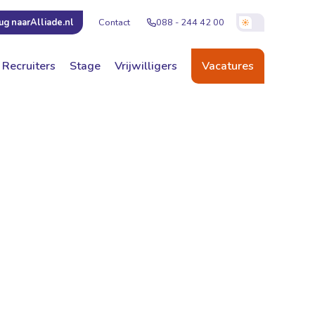
Contact
088 - 244 42 00
ug naar
Alliade.nl
Recruiters
Stage
Vrijwilligers
Vacatures