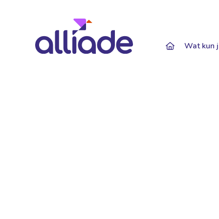
Darkmode: Of
Wat kun j