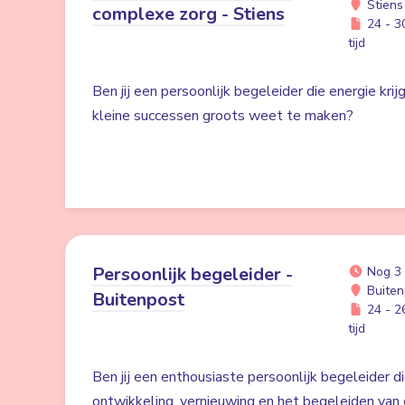
Stiens
complexe zorg - Stiens
24 - 30
tijd
Ben jij een persoonlijk begeleider die energie kri
kleine successen groots weet te maken?
Persoonlijk begeleider -
Nog 3
Buiten
Buitenpost
24 - 26
tijd
Ben jij een enthousiaste persoonlijk begeleider di
ontwikkeling, vernieuwing en het begeleiden van 