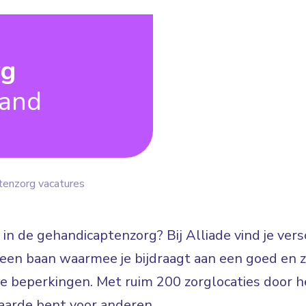
rg
land
tenzorg vacatures
 in de gehandicaptenzorg? Bij Alliade vind je ve
n: een baan waarmee je bijdraagt aan een goed en
jke beperkingen. Met ruim 200 zorglocaties door he
arde bent voor anderen.