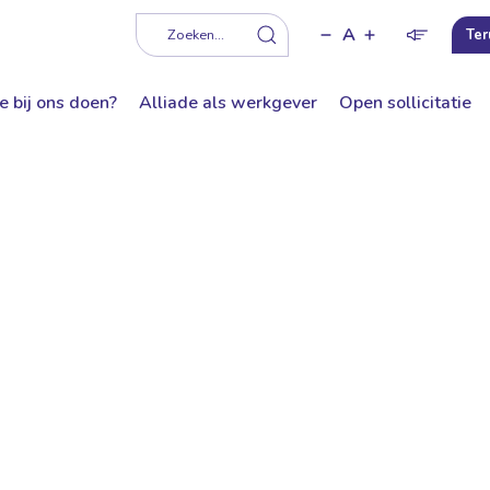
A
f
Zoeken...
Ter
e bij ons doen?
Alliade als werkgever
Open sollicitatie