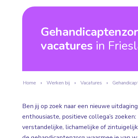
Gehandicaptenzo
vacatures
in Fries
Home
Werken bij
Vacatures
Gehandicap
Ben jij op zoek naar een nieuwe uitdaging
enthousiaste, positieve collega’s zoeke
verstandelijke, lichamelijke of zintuigeli
de gehandicaptenzorg waarmee je van wa