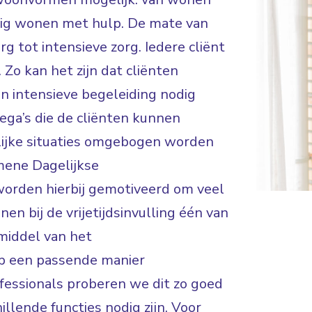
ndig wonen met hulp. De mate van
rg tot intensieve zorg. Iedere cliënt
 Zo kan het zijn dat cliënten
en intensieve begeleiding nodig
lega’s die de cliënten kunnen
lijke situaties omgebogen worden
mene Dagelijkse
worden hierbij gemotiveerd om veel
en bij de vrijetijdsinvulling één van
middel van het
op een passende manier
fessionals proberen we dit zo goed
illende functies nodig zijn. Voor