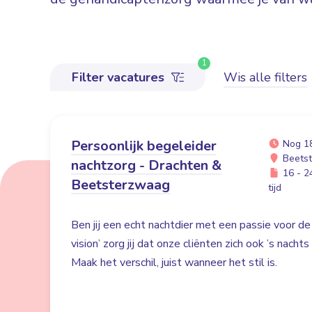
1
Filter vacatures
Wis alle filters
Persoonlijk begeleider
Nog 1
Beetst
nachtzorg - Drachten &
16 - 24
Beetsterzwaag
tijd
Ben jij een echt nachtdier met een passie voor de
vision’ zorg jij dat onze cliënten zich ook ’s nacht
Maak het verschil, juist wanneer het stil is.