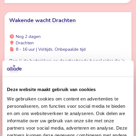
Wakende wacht Drachten
Nog 2 dagen
Drachten
8 - 16 uur | Voltijds, Onbepaalde tijd
Ben jij de betrokken en doortastende begeleider die ’s
nachts klaarstaat voor onze cliënten? Dan is dit de
baan voor jou.
Deze website maakt gebruik van cookies
Bekijk vacature
We gebruiken cookies om content en advertenties te
personaliseren, om functies voor social media te bieden
en om ons websiteverkeer te analyseren. Ook delen we
1
2
Volgende
informatie over uw gebruik van onze site met onze
partners voor social media, adverteren en analyse. Deze
partners kunnen deze gegevens combineren met andere