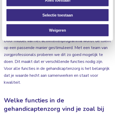
Alles toestaan
moeilijke situaties omgebogen worden naar kansen. Ook
ondersteun je bij Algemene Dagelijkse Levensverrichtingen
Selectie toestaan
(ADL). De cliënten worden hierbij gemotiveerd om veel
zelf te proberen. Verder is het ondersteunen bij de
Weigeren
vrijetijdsinvulling één van de taken in de gehandicaptenzorg.
Door middel van het activiteitenprogramma wordt de cliënt
op een passende manier gestimuleerd. Met een team van
zorgprofessionals proberen we dit zo goed mogelijk te
doen. Dit maakt dat er verschillende functies nodig zijn.
Voor alle functies in de gehandicaptenzorg is het belangrijk
dat je waarde hecht aan samenwerken en staat voor
kwaliteit.
Welke functies in de
gehandicaptenzorg vind je zoal bij