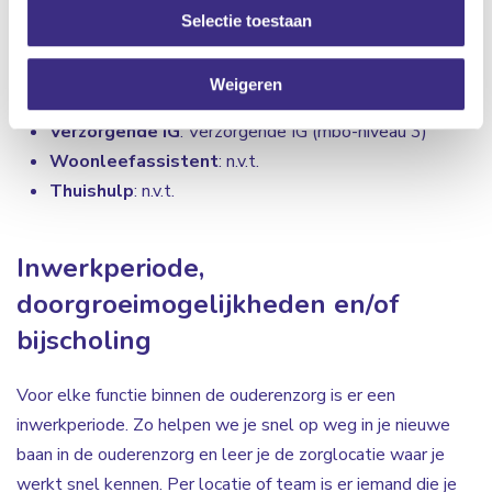
Selectie toestaan
Zorgcoördinator
: hbo-v (hbo)
Wijkverpleegkundige
: mbo-v/hbo-v (mbo 4/hbo)
Weigeren
Verpleegkundige
: mbo-v/hbo-v (mbo-niveau 4/hbo)
Verzorgende IG
: Verzorgende IG (mbo-niveau 3)
Woonleefassistent
: n.v.t.
Thuishulp
: n.v.t.
Inwerkperiode,
doorgroeimogelijkheden en/of
bijscholing
Voor elke functie binnen de ouderenzorg is er een
inwerkperiode. Zo helpen we je snel op weg in je nieuwe
baan in de ouderenzorg en leer je de zorglocatie waar je
werkt snel kennen. Per locatie of team is er iemand die je