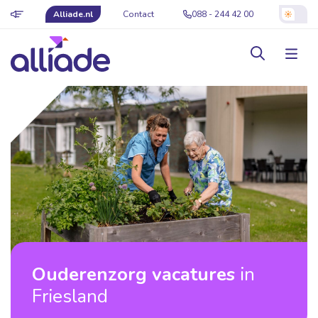
Alliade.nl
Contact
088 - 244 42 00
Ouderenzorg vacatures
in
Friesland