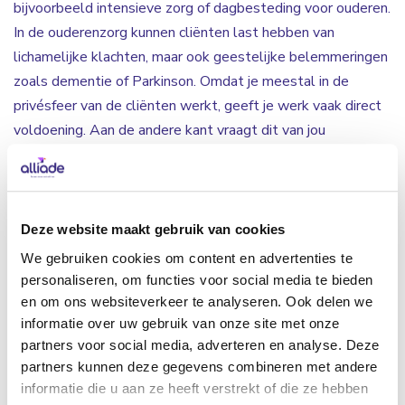
bijvoorbeeld intensieve zorg of dagbesteding voor ouderen.
In de ouderenzorg kunnen cliënten last hebben van
lichamelijke klachten, maar ook geestelijke belemmeringen
zoals dementie of Parkinson. Omdat je meestal in de
privésfeer van de cliënten werkt, geeft je werk vaak direct
voldoening. Aan de andere kant vraagt dit van jou
zelfstandigheid, creativiteit en flexibiliteit om in te spelen
op onverwachte situaties. Verder kun jij je inleven in de
gedachtes en emoties van de cliënten. Wanneer het even
anders loopt hanteer je op een goede manier de werkwijze
Deze website maakt gebruik van cookies
van Alliade waardoor de dag blijft verlopen zoals men
We gebruiken cookies om content en advertenties te
gewend is. Zo zorg je voor structuur en veiligheid bij de
personaliseren, om functies voor social media te bieden
cliënten. Om de dag tot een succes te maken, is het
en om ons websiteverkeer te analyseren. Ook delen we
informatie over uw gebruik van onze site met onze
samenwerken met je directe collega’s erg belangrijk.
partners voor social media, adverteren en analyse. Deze
partners kunnen deze gegevens combineren met andere
Welk werk kun je doen in de
informatie die u aan ze heeft verstrekt of die ze hebben