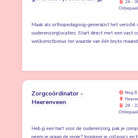
24 - 36
Onbepaald
Maak als orthopedagoog-generalist het verschil
ouderenzorglocaties. Start direct met een vast c
welkomstbonus ter waarde van één bruto maands
Zorgcoördinator -
Nog 8
Heere
Heerenveen
28 - 32
Onbepaald
Heb jij een hart voor de ouderenzorg, pak je com
neem je graag de regie? Inspireer je collega’s en