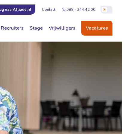
Contact
088 - 244 42 00
ug naar
Alliade.nl
Recruiters
Stage
Vrijwilligers
Vacatures