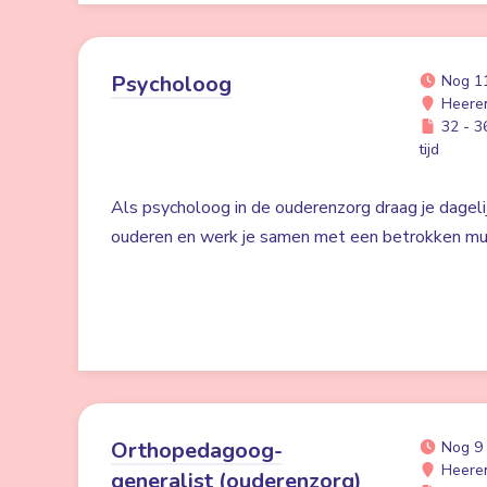
Psycholoog
Nog 1
Heere
32 - 36
tijd
Als psycholoog in de ouderenzorg draag je dagelij
ouderen en werk je samen met een betrokken mult
Orthopedagoog-
Nog 9
Heere
generalist (ouderenzorg)