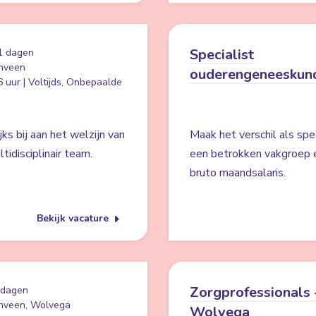
Specialist
1 dagen
nveen
ouderengeneeskun
 uur | Voltijds, Onbepaalde
ks bij aan het welzijn van
Maak het verschil als spe
idisciplinair team.
een betrokken vakgroep 
bruto maandsalaris.
Bekijk vacature
Zorgprofessionals 
 dagen
nveen, Wolvega
Wolvega