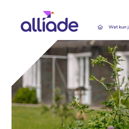
Darkmode: Of
Wat kun j