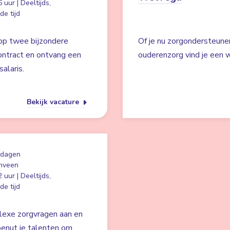
 uur | Deeltijds,
e tijd
 op twee bijzondere
Of je nu zorgondersteuner
ontract en ontvang een
ouderenzorg vind je een we
alaris.
Bekijk vacature
 dagen
nveen
 uur | Deeltijds,
e tijd
plexe zorgvragen aan en
 benut je talenten om