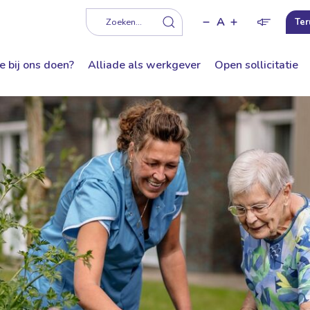
A
f
Zoeken...
Ter
e bij ons doen?
Alliade als werkgever
Open sollicitatie