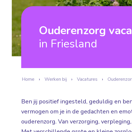
Ouderenzorg vaca
in Friesland
Home
Werken bij
Vacatures
Ouderenzor
Ben jij positief ingesteld, geduldig en b
vermogen om je in de gedachten en emoti
ouderenzorg. Van verzorging, verpleging,
Met verschillende grote en kleine zorgloca