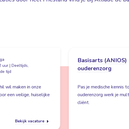
Basisarts (ANIOS)
ga
 uur | Deeltijds,
ouderenzorg
e tijd
hil wil maken in onze
Pas je medische kennis to
r een veilige, huiselijke
ouderenzorg werk je multid
cliënt.
Bekijk vacature