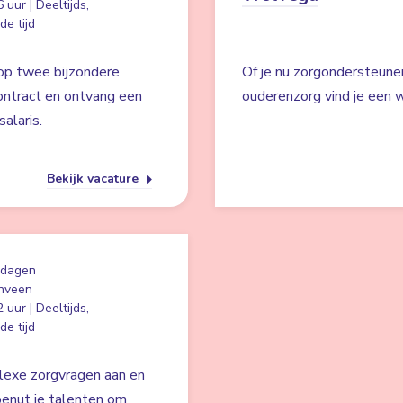
 uur | Deeltijds,
e tijd
 op twee bijzondere
Of je nu zorgondersteuner
ontract en ontvang een
ouderenzorg vind je een we
alaris.
Bekijk vacature
 dagen
nveen
 uur | Deeltijds,
e tijd
plexe zorgvragen aan en
 benut je talenten om