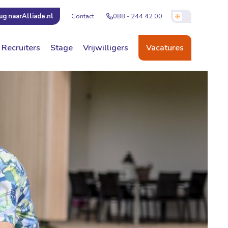
Contact
088 - 244 42 00
ug naar
Alliade.nl
Recruiters
Stage
Vrijwilligers
Vacatures