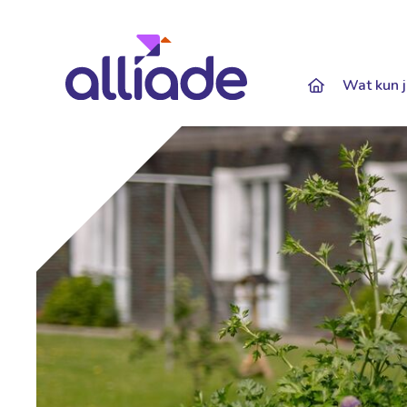
Darkmode: Of
Wat kun j