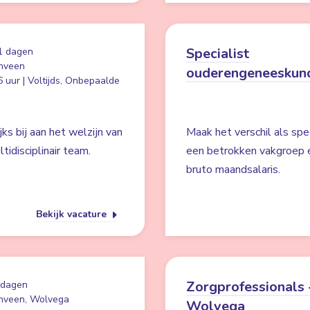
Specialist
1 dagen
nveen
ouderengeneeskun
 uur | Voltijds, Onbepaalde
ks bij aan het welzijn van
Maak het verschil als spe
idisciplinair team.
een betrokken vakgroep 
bruto maandsalaris.
Bekijk vacature
Zorgprofessionals 
 dagen
nveen, Wolvega
Wolvega