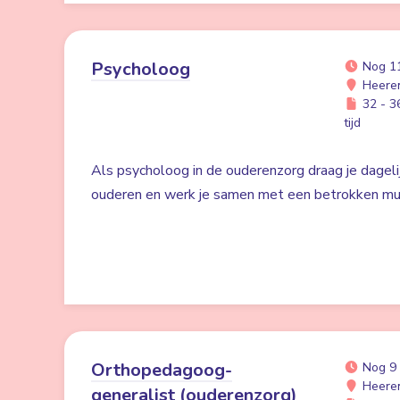
Psycholoog
Nog 1
Heere
32 - 36
tijd
Als psycholoog in de ouderenzorg draag je dagelij
ouderen en werk je samen met een betrokken mult
Orthopedagoog-
Nog 9
Heere
generalist (ouderenzorg)