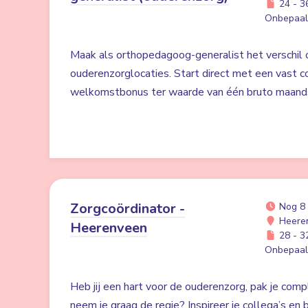
24 - 36
Onbepaald
Maak als orthopedagoog-generalist het verschil
ouderenzorglocaties. Start direct met een vast c
welkomstbonus ter waarde van één bruto maands
Zorgcoördinator -
Nog 8
Heere
Heerenveen
28 - 32
Onbepaald
Heb jij een hart voor de ouderenzorg, pak je com
neem je graag de regie? Inspireer je collega’s en