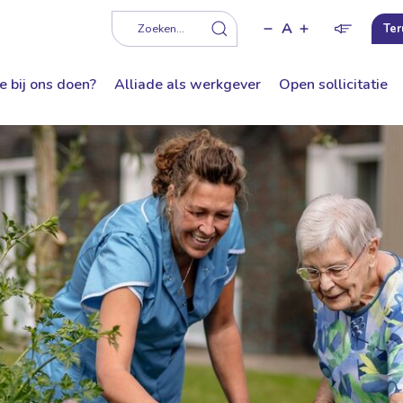
A
f
Zoeken...
Ter
e bij ons doen?
Alliade als werkgever
Open sollicitatie