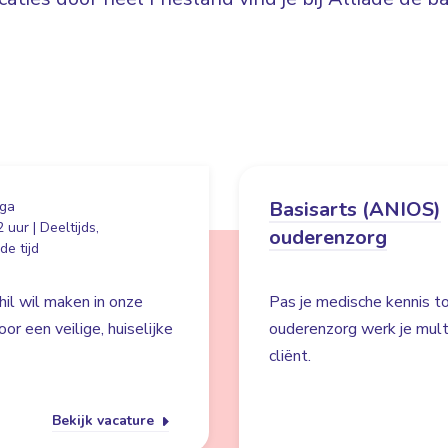
Basisarts (ANIOS)
ga
 uur | Deeltijds,
ouderenzorg
e tijd
hil wil maken in onze
Pas je medische kennis to
r een veilige, huiselijke
ouderenzorg werk je multid
cliënt.
Bekijk vacature