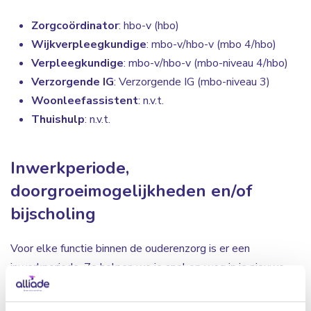
Zorgcoördinator
: hbo-v (hbo)
Wijkverpleegkundige
: mbo-v/hbo-v (mbo 4/hbo)
Verpleegkundige
: mbo-v/hbo-v (mbo-niveau 4/hbo)
Verzorgende IG
: Verzorgende IG (mbo-niveau 3)
Woonleefassistent
: n.v.t.
Thuishulp
: n.v.t.
Inwerkperiode,
doorgroeimogelijkheden en/of
bijscholing
Voor elke functie binnen de ouderenzorg is er een
inwerkperiode. Zo helpen we je snel op weg in je nieuwe
baan in de ouderenzorg en leer je de zorglocatie waar je
werkt snel kennen. Per locatie of team is er iemand die je