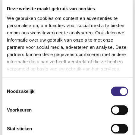
hierin begeleidt. Verder heb je bij Alliade alle ruimte om bij
Deze website maakt gebruik van cookies
te leren en om door te groeien naar een andere functie. Zo
We gebruiken cookies om content en advertenties te
kun je bijvoorbeeld beginnen als woonleefassistent en
personaliseren, om functies voor social media te bieden
doorgroeien naar verzorgende IG om daarna als
en om ons websiteverkeer te analyseren. Ook delen we
verpleegkundige aan de slag te kunnen gaan. Vervolgens
informatie over uw gebruik van onze site met onze
zou je door kunnen groeien tot zorgcoördinator in de
partners voor social media, adverteren en analyse. Deze
ouderenzorg. De opleidingen die je graag wilt volgen
partners kunnen deze gegevens combineren met andere
informatie die u aan ze heeft verstrekt of die ze hebben
bespreek je met je leidinggevende.
verzameld op basis van uw gebruik van hun services.
Werken op een woonzorglocatie
Toestemmingsselectie
voor ouderen
Noodzakelijk
Ben je benieuwd naar een woonzorglocatie voor ouderen?
Voorkeuren
Alliade biedt woonzorglocaties waarin de cliënten zoveel
mogelijk de regie over hun eigen leven hebben. Samen met
Statistieken
de medewerkers in de ouderzorg doen de cliënten zoveel