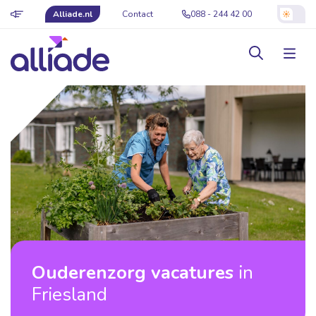
Alliade.nl
Contact
088 - 244 42 00
Ouderenzorg vacatures
in
Friesland