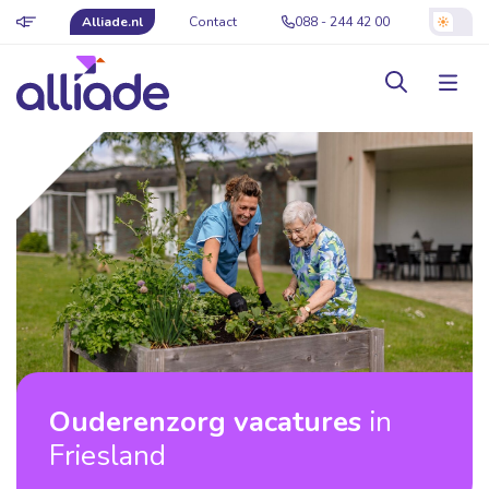
Alliade.nl
Contact
088 - 244 42 00
Ouderenzorg vacatures
in
Friesland