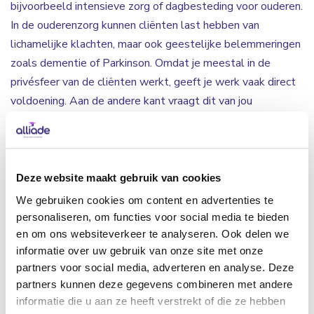
bijvoorbeeld intensieve zorg of dagbesteding voor ouderen.
In de ouderenzorg kunnen cliënten last hebben van
lichamelijke klachten, maar ook geestelijke belemmeringen
zoals dementie of Parkinson. Omdat je meestal in de
privésfeer van de cliënten werkt, geeft je werk vaak direct
voldoening. Aan de andere kant vraagt dit van jou
zelfstandigheid, creativiteit en flexibiliteit om in te spelen
op onverwachte situaties. Verder kun jij je inleven in de
gedachtes en emoties van de cliënten. Wanneer het even
anders loopt hanteer je op een goede manier de werkwijze
Deze website maakt gebruik van cookies
van Alliade waardoor de dag blijft verlopen zoals men
We gebruiken cookies om content en advertenties te
gewend is. Zo zorg je voor structuur en veiligheid bij de
personaliseren, om functies voor social media te bieden
cliënten. Om de dag tot een succes te maken, is het
en om ons websiteverkeer te analyseren. Ook delen we
informatie over uw gebruik van onze site met onze
samenwerken met je directe collega’s erg belangrijk.
partners voor social media, adverteren en analyse. Deze
partners kunnen deze gegevens combineren met andere
Welk werk kun je doen in de
informatie die u aan ze heeft verstrekt of die ze hebben