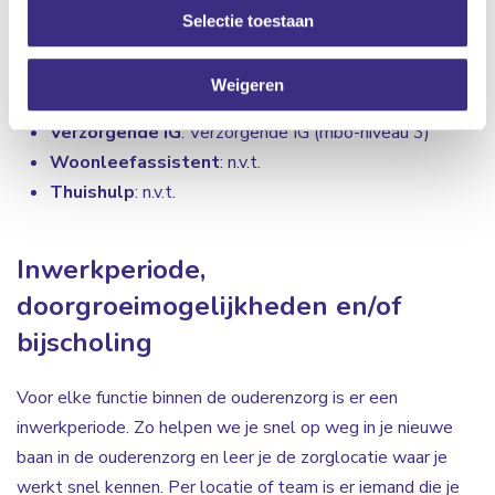
Selectie toestaan
Zorgcoördinator
: hbo-v (hbo)
Wijkverpleegkundige
: mbo-v/hbo-v (mbo 4/hbo)
Weigeren
Verpleegkundige
: mbo-v/hbo-v (mbo-niveau 4/hbo)
Verzorgende IG
: Verzorgende IG (mbo-niveau 3)
Woonleefassistent
: n.v.t.
Thuishulp
: n.v.t.
Inwerkperiode,
doorgroeimogelijkheden en/of
bijscholing
Voor elke functie binnen de ouderenzorg is er een
inwerkperiode. Zo helpen we je snel op weg in je nieuwe
baan in de ouderenzorg en leer je de zorglocatie waar je
werkt snel kennen. Per locatie of team is er iemand die je