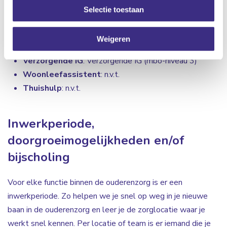
Selectie toestaan
Zorgcoördinator
: hbo-v (hbo)
Wijkverpleegkundige
: mbo-v/hbo-v (mbo 4/hbo)
Weigeren
Verpleegkundige
: mbo-v/hbo-v (mbo-niveau 4/hbo)
Verzorgende IG
: Verzorgende IG (mbo-niveau 3)
Woonleefassistent
: n.v.t.
Thuishulp
: n.v.t.
Inwerkperiode,
doorgroeimogelijkheden en/of
bijscholing
Voor elke functie binnen de ouderenzorg is er een
inwerkperiode. Zo helpen we je snel op weg in je nieuwe
baan in de ouderenzorg en leer je de zorglocatie waar je
werkt snel kennen. Per locatie of team is er iemand die je