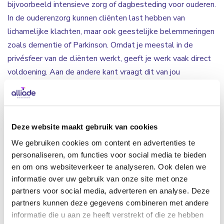
bijvoorbeeld intensieve zorg of dagbesteding voor ouderen.
In de ouderenzorg kunnen cliënten last hebben van
lichamelijke klachten, maar ook geestelijke belemmeringen
zoals dementie of Parkinson. Omdat je meestal in de
privésfeer van de cliënten werkt, geeft je werk vaak direct
voldoening. Aan de andere kant vraagt dit van jou
zelfstandigheid, creativiteit en flexibiliteit om in te spelen
op onverwachte situaties. Verder kun jij je inleven in de
gedachtes en emoties van de cliënten. Wanneer het even
anders loopt hanteer je op een goede manier de werkwijze
Deze website maakt gebruik van cookies
van Alliade waardoor de dag blijft verlopen zoals men
We gebruiken cookies om content en advertenties te
gewend is. Zo zorg je voor structuur en veiligheid bij de
personaliseren, om functies voor social media te bieden
cliënten. Om de dag tot een succes te maken, is het
en om ons websiteverkeer te analyseren. Ook delen we
informatie over uw gebruik van onze site met onze
samenwerken met je directe collega’s erg belangrijk.
partners voor social media, adverteren en analyse. Deze
partners kunnen deze gegevens combineren met andere
Welk werk kun je doen in de
informatie die u aan ze heeft verstrekt of die ze hebben