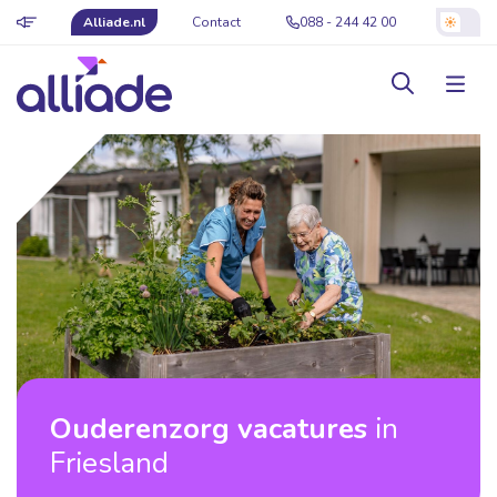
Alliade.nl
Contact
088 - 244 42 00
Ouderenzorg vacatures
in
Friesland