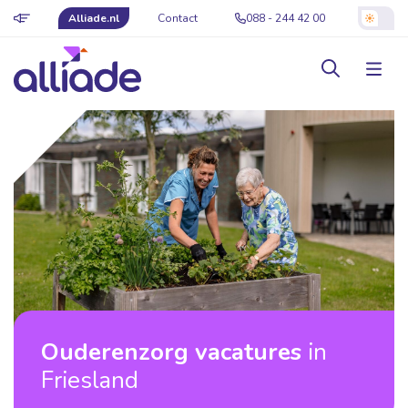
Alliade.nl
Contact
088 - 244 42 00
Ouderenzorg vacatures
in
Friesland