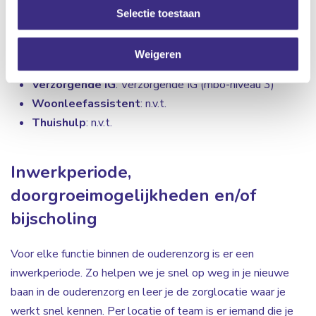
Selectie toestaan
Zorgcoördinator
: hbo-v (hbo)
Wijkverpleegkundige
: mbo-v/hbo-v (mbo 4/hbo)
Weigeren
Verpleegkundige
: mbo-v/hbo-v (mbo-niveau 4/hbo)
Verzorgende IG
: Verzorgende IG (mbo-niveau 3)
Woonleefassistent
: n.v.t.
Thuishulp
: n.v.t.
Inwerkperiode,
doorgroeimogelijkheden en/of
bijscholing
Voor elke functie binnen de ouderenzorg is er een
inwerkperiode. Zo helpen we je snel op weg in je nieuwe
baan in de ouderenzorg en leer je de zorglocatie waar je
werkt snel kennen. Per locatie of team is er iemand die je