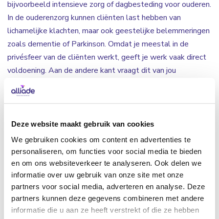
bijvoorbeeld intensieve zorg of dagbesteding voor ouderen.
In de ouderenzorg kunnen cliënten last hebben van
lichamelijke klachten, maar ook geestelijke belemmeringen
zoals dementie of Parkinson. Omdat je meestal in de
privésfeer van de cliënten werkt, geeft je werk vaak direct
voldoening. Aan de andere kant vraagt dit van jou
zelfstandigheid, creativiteit en flexibiliteit om in te spelen
op onverwachte situaties. Verder kun jij je inleven in de
gedachtes en emoties van de cliënten. Wanneer het even
anders loopt hanteer je op een goede manier de werkwijze
Deze website maakt gebruik van cookies
van Alliade waardoor de dag blijft verlopen zoals men
We gebruiken cookies om content en advertenties te
gewend is. Zo zorg je voor structuur en veiligheid bij de
personaliseren, om functies voor social media te bieden
cliënten. Om de dag tot een succes te maken, is het
en om ons websiteverkeer te analyseren. Ook delen we
informatie over uw gebruik van onze site met onze
samenwerken met je directe collega’s erg belangrijk.
partners voor social media, adverteren en analyse. Deze
partners kunnen deze gegevens combineren met andere
Welk werk kun je doen in de
informatie die u aan ze heeft verstrekt of die ze hebben