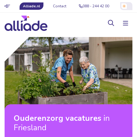
Alliade.nl
Contact
088 - 244 42 00
Ouderenzorg vacatures
in
Friesland