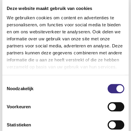
hierin begeleidt. Verder heb je bij Alliade alle ruimte om bij
Deze website maakt gebruik van cookies
te leren en om door te groeien naar een andere functie. Zo
We gebruiken cookies om content en advertenties te
kun je bijvoorbeeld beginnen als woonleefassistent en
personaliseren, om functies voor social media te bieden
doorgroeien naar verzorgende IG om daarna als
en om ons websiteverkeer te analyseren. Ook delen we
verpleegkundige aan de slag te kunnen gaan. Vervolgens
informatie over uw gebruik van onze site met onze
zou je door kunnen groeien tot zorgcoördinator in de
partners voor social media, adverteren en analyse. Deze
ouderenzorg. De opleidingen die je graag wilt volgen
partners kunnen deze gegevens combineren met andere
informatie die u aan ze heeft verstrekt of die ze hebben
bespreek je met je leidinggevende.
verzameld op basis van uw gebruik van hun services.
Werken op een woonzorglocatie
Toestemmingsselectie
voor ouderen
Noodzakelijk
Ben je benieuwd naar een woonzorglocatie voor ouderen?
Voorkeuren
Alliade biedt woonzorglocaties waarin de cliënten zoveel
mogelijk de regie over hun eigen leven hebben. Samen met
Statistieken
de medewerkers in de ouderzorg doen de cliënten zoveel