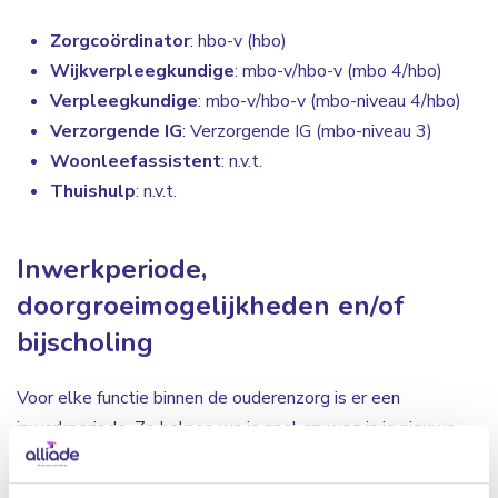
Zorgcoördinator
: hbo-v (hbo)
Wijkverpleegkundige
: mbo-v/hbo-v (mbo 4/hbo)
Verpleegkundige
: mbo-v/hbo-v (mbo-niveau 4/hbo)
Verzorgende IG
: Verzorgende IG (mbo-niveau 3)
Woonleefassistent
: n.v.t.
Thuishulp
: n.v.t.
Inwerkperiode,
doorgroeimogelijkheden en/of
bijscholing
Voor elke functie binnen de ouderenzorg is er een
inwerkperiode. Zo helpen we je snel op weg in je nieuwe
baan in de ouderenzorg en leer je de zorglocatie waar je
werkt snel kennen. Per locatie of team is er iemand die je