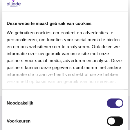
Hoofdgebieden
Ouderenzorg
Gehandicaptenzorg
Deze website maakt gebruik van cookies
We gebruiken cookies om content en advertenties te
personaliseren, om functies voor social media te bieden
FUNCTIE
en om ons websiteverkeer te analyseren. Ook delen we
informatie over uw gebruik van onze site met onze
Functie titel
partners voor social media, adverteren en analyse. Deze
Cliëntenvertrouwenspersoon Wzd
partners kunnen deze gegevens combineren met andere
informatie die u aan ze heeft verstrekt of die ze hebben
Naar overzicht
verzameld op basis van uw gebruik van hun services.
Toestemmingsselectie
Noodzakelijk
Voorkeuren