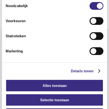
Toestemmingsselectie
Noodzakelijk
Voorkeuren
Statistieken
Marketing
Klantadviescentrum
Details tonen
Aanmelden
Alles toestaan
Praktische informatie voor (nieuwe) cliënten
Bekijk onze locaties
Selectie toestaan
Info voor verwijzers