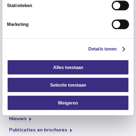
Statistieken
Klantadviescentrum
Aanmelden
Marketing
Praktische informatie voor (nieuwe) cliënten
Bekijk onze locaties
Details tonen
Info voor verwijzers
Contact
Alles toestaan
Vertrouwenspersoon
Selectie toestaan
Weigeren
Vacatures
Nieuws
Publicaties en brochures