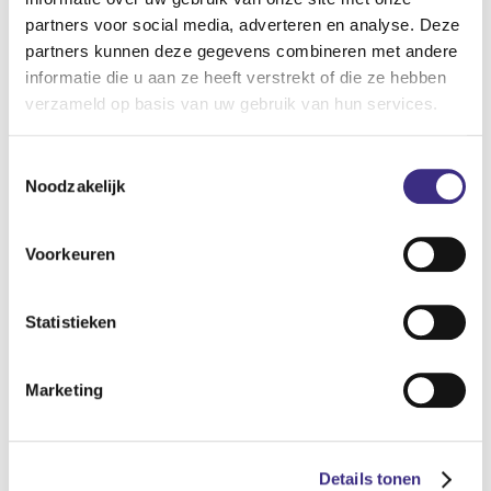
partners voor social media, adverteren en analyse. Deze
partners kunnen deze gegevens combineren met andere
informatie die u aan ze heeft verstrekt of die ze hebben
verzameld op basis van uw gebruik van hun services.
Toestemmingsselectie
Noodzakelijk
Voorkeuren
Statistieken
Marketing
Kenmerken
OUDERENZORG
Details tonen