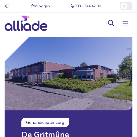
Inloggen
088 - 244 42 00
Gehandicaptenzorg
De Gritmûne