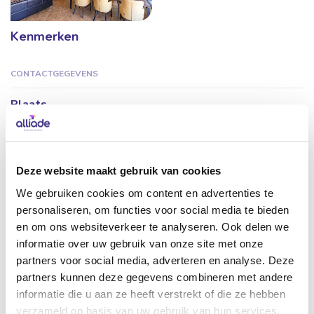
Kenmerken
CONTACTGEGEVENS
Plaats
Dokkum
Postcode
Deze website maakt gebruik van cookies
9102 EM
We gebruiken cookies om content en advertenties te
Adres
personaliseren, om functies voor social media te bieden
en om ons websiteverkeer te analyseren. Ook delen we
De Gritmûne 17
informatie over uw gebruik van onze site met onze
partners voor social media, adverteren en analyse. Deze
partners kunnen deze gegevens combineren met andere
GEHANDICAPTENZORG
informatie die u aan ze heeft verstrekt of die ze hebben
Geschikt voor cliënten met ZZP
verzameld op basis van uw gebruik van hun services.