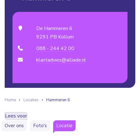
De Hammeren 6
9291 PB Kollum
088 - 244 42 00
klantadvies@alliade.nl
Home
Locaties
Hammeren 6
Lees voor
Over ons
Foto's
Locatie