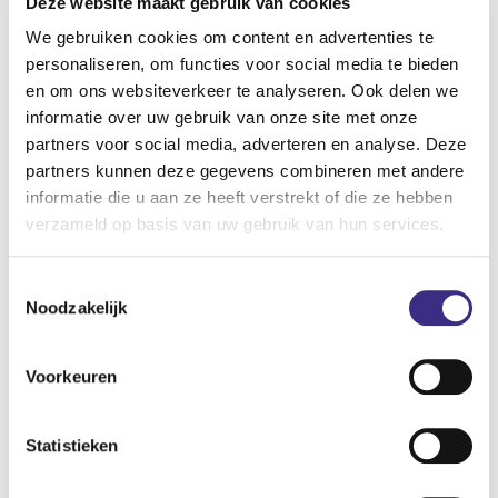
Deze website maakt gebruik van cookies
Nachtelijke verzorging
We gebruiken cookies om content en advertenties te
Nachtzorg
personaliseren, om functies voor social media te bieden
Slaapwacht
en om ons websiteverkeer te analyseren. Ook delen we
informatie over uw gebruik van onze site met onze
Eten
partners voor social media, adverteren en analyse. Deze
Eten samen
partners kunnen deze gegevens combineren met andere
informatie die u aan ze heeft verstrekt of die ze hebben
Overige kenmerken anders
verzameld op basis van uw gebruik van hun services.
Ligging in woonwijk
Toestemmingsselectie
Overige kenmerken wonen
Noodzakelijk
Appartementen met eigen voordeur
Wonen met gemeenschappelijke voorzieningen (bv.
Voorkeuren
sanitair)
Locatie is geschikt voor
Statistieken
ZEVB - Ernstig meervoudige beperking