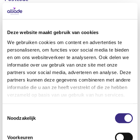
9244 ZN
Adres
Rond 33
Deze website maakt gebruik van cookies
We gebruiken cookies om content en advertenties te
personaliseren, om functies voor social media te bieden
GEHANDICAPTENZORG
en om ons websiteverkeer te analyseren. Ook delen we
informatie over uw gebruik van onze site met onze
Geschikt voor cliënten met ZZP
partners voor social media, adverteren en analyse. Deze
7
partners kunnen deze gegevens combineren met andere
informatie die u aan ze heeft verstrekt of die ze hebben
Nachtelijke verzorging
verzameld op basis van uw gebruik van hun services.
Nachtzorg
Anders namelijk...
Toestemmingsselectie
Noodzakelijk
Eten
Koken zelf in teamverband
Voorkeuren