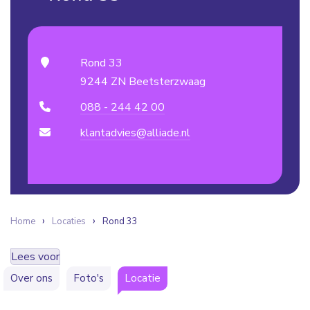
Rond 33
9244 ZN Beetsterzwaag
088 - 244 42 00
klantadvies@alliade.nl
Home
Locaties
Rond 33
Lees voor
Over ons
Foto's
Locatie