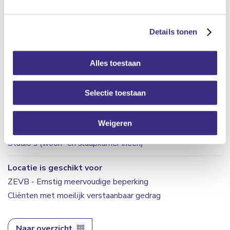
8
Details tonen
Nachtelijke verzorging
Nachtzorg
Alles toestaan
Eten
Koken zelf in teamverband
Selectie toestaan
Maaltijden komen van een maaltijdverstrekker
Weigeren
Overige kenmerken wonen
Studio's (woon- en slaapkamer ineen)
Locatie is geschikt voor
ZEVB - Ernstig meervoudige beperking
Cliënten met moeilijk verstaanbaar gedrag
Naar overzicht