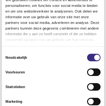
Beetsterzwaag
personaliseren, om functies voor social media te bieden
en om ons websiteverkeer te analyseren. Ook delen we
E-mailadres
informatie over uw gebruik van onze site met onze
klantadvies@alliade.nl
partners voor social media, adverteren en analyse. Deze
partners kunnen deze gegevens combineren met andere
Telefoon
informatie die u aan ze heeft verstrekt of die ze hebben
088 - 244 42 00
verzameld op basis van uw gebruik van hun services.
Postcode
Toestemmingsselectie
9244 ZN
Noodzakelijk
Adres
Meidoorn 18, 20, 22 en 24
Voorkeuren
Statistieken
GEHANDICAPTENZORG
Geschikt voor cliënten met ZZP
Marketing
7