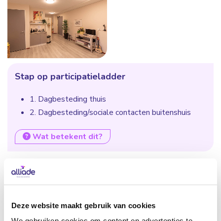
Stap op participatieladder
1. Dagbesteding thuis
2. Dagbesteding/sociale contacten buitenshuis
Wat betekent dit?
Kenmerken
CONTACTGEGEVENS
Deze website maakt gebruik van cookies
Plaats
We gebruiken cookies om content en advertenties te