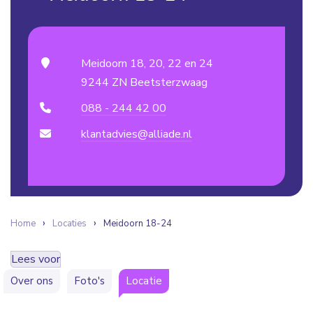
Meidoorn 18, 20, 22 en 24
9244 ZN Beetsterzwaag
088 - 244 42 00
klantadvies@alliade.nl
Home
Locaties
Meidoorn 18-24
Lees voor
Over ons
Foto's
Locatie