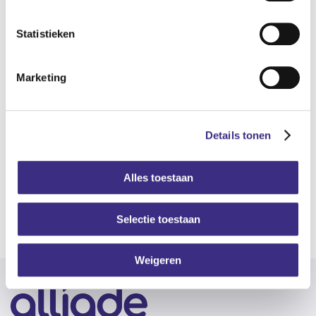
Kenmerken
Statistieken
CATEGORIEËN
Marketing
Hoofdgebieden
Gehandicaptenzorg
Details tonen
Subcategorieën
Alles toestaan
Poli
Selectie toestaan
Naar overzicht
Weigeren