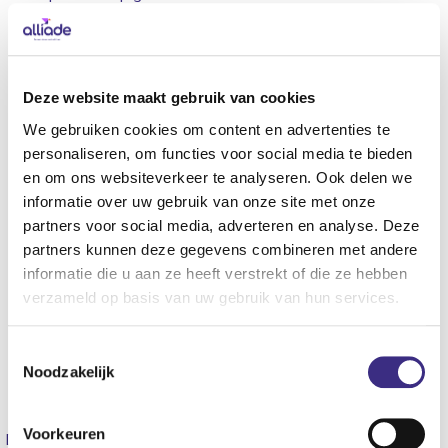
op dit moment hoe we de poli AVG richting de toekomst
goed kunnen organiseren. Zodra er nieuw beleid is of
wanneer we weer nieuwe cliënten kunnen aannemen,
Deze website maakt gebruik van cookies
melden we dat op deze website.
We gebruiken cookies om content en advertenties te
personaliseren, om functies voor social media te bieden
Wat betekent dit voor cliënten en
en om ons websiteverkeer te analyseren. Ook delen we
verwijzers?
informatie over uw gebruik van onze site met onze
partners voor social media, adverteren en analyse. Deze
Cliënten die al onder behandeling zijn, blijven hun
partners kunnen deze gegevens combineren met andere
zorg voorlopig ontvangen op de manier waarop ze dat
informatie die u aan ze heeft verstrekt of die ze hebben
gewend zijn
verzameld op basis van uw gebruik van hun services.
Nieuwe cliënten kunnen zich op dit
moment
niet
aanmelden voor de poli AVG
Toestemmingsselectie
Noodzakelijk
Voorkeuren
Delen