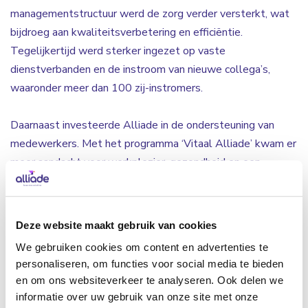
managementstructuur werd de zorg verder versterkt, wat
bijdroeg aan kwaliteitsverbetering en efficiëntie.
Tegelijkertijd werd sterker ingezet op vaste
dienstverbanden en de instroom van nieuwe collega’s,
waaronder meer dan 100 zij-instromers.
Daarnaast investeerde Alliade in de ondersteuning van
medewerkers. Met het programma ‘Vitaal Alliade’ kwam er
meer aandacht voor werkplezier, gezondheid en een
gezonde balans tussen werk en privé. Ook bleef de
organisatie investeren in zorgtechnologie, zoals domotica
en spraakgestuurde rapportage, om de administratieve
Deze website maakt gebruik van cookies
lasten te verlagen. Daarnaast werd informele zorg verder
We gebruiken cookies om content en advertenties te
versterkt door vrijwilligers en sociale netwerken rond
personaliseren, om functies voor social media te bieden
cliënten actiever te betrekken, zodat cliënten zich meer
en om ons websiteverkeer te analyseren. Ook delen we
verbonden voelen. Een van de hoogtepunten in 2025 was
informatie over uw gebruik van onze site met onze