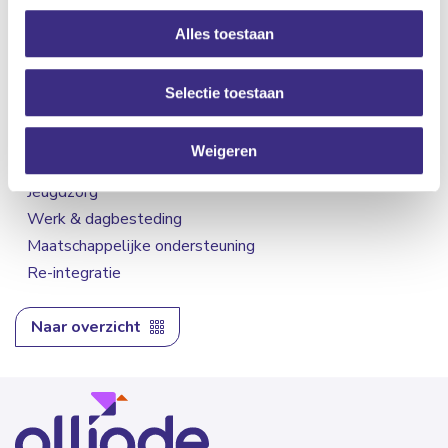
Kenmerken
Alles toestaan
CATEGORIEËN
Selectie toestaan
Hoofdgebieden
Ouderenzorg
Weigeren
Gehandicaptenzorg
Jeugdzorg
Werk & dagbesteding
Maatschappelijke ondersteuning
Re-integratie
Naar overzicht