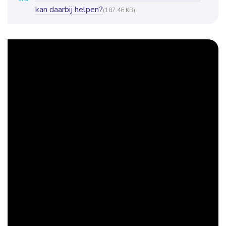
kan daarbij helpen?
(187.46 KB)
Deze website maakt gebruik van cookies
We gebruiken cookies om content en advertenties te
personaliseren, om functies voor social media te bieden