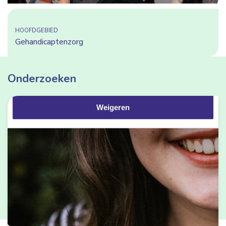
Details tonen
HOOFDGEBIED
Gehandicaptenzorg
Alles toestaan
Onderzoeken
Selectie toestaan
Weigeren
Afgerond
Gehandicaptenzorg