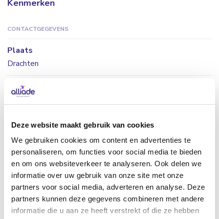
Kenmerken
CONTACTGEGEVENS
Plaats
Drachten
E-mailadres
klantadvies@alliade.nl
Telefoon
Deze website maakt gebruik van cookies
088 - 244 42 00
We gebruiken cookies om content en advertenties te
personaliseren, om functies voor social media te bieden
Postcode
en om ons websiteverkeer te analyseren. Ook delen we
9204 WD
informatie over uw gebruik van onze site met onze
partners voor social media, adverteren en analyse. Deze
Adres
partners kunnen deze gegevens combineren met andere
De Wouden 5
informatie die u aan ze heeft verstrekt of die ze hebben