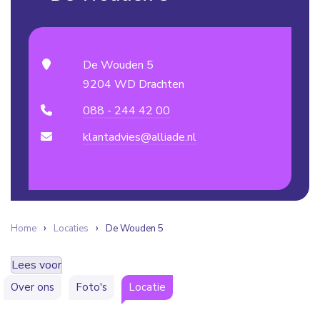
De Wouden 5
9204 WD Drachten
088 - 244 42 00
klantadvies@alliade.nl
Home
Locaties
De Wouden 5
Lees voor
Over ons
Foto's
Locatie