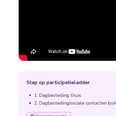
Stap op participatieladder
1. Dagbesteding thuis
2. Dagbesteding/sociale contacten bui
Wat betekent dit?