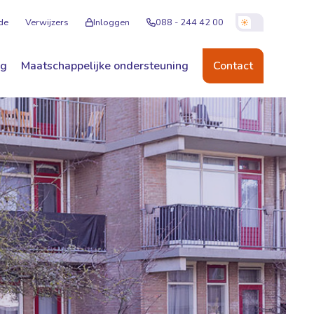
de
Verwijzers
Inloggen
088 - 244 42 00
ng
Maatschappelijke ondersteuning
Contact