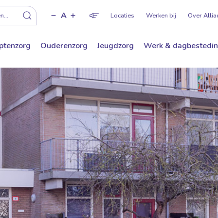
A
f
...
Locaties
Werken bij
Over Allia
ptenzorg
Ouderenzorg
Jeugdzorg
Werk & dagbestedi