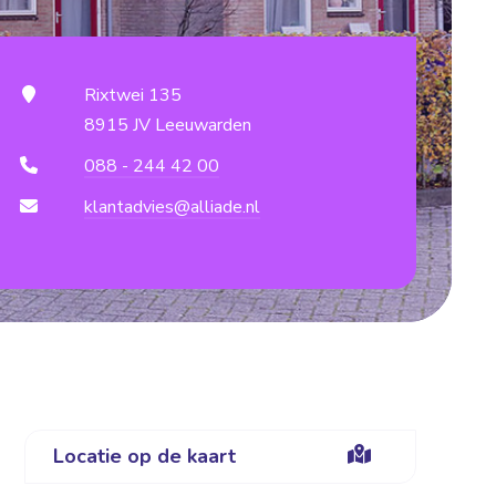
Rixtwei 135
8915 JV Leeuwarden
088 - 244 42 00
klantadvies@alliade.nl
Locatie op de kaart