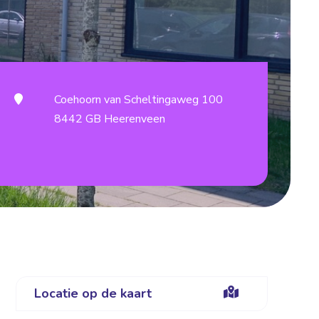
Coehoorn van Scheltingaweg 100
8442 GB Heerenveen
Locatie op de kaart