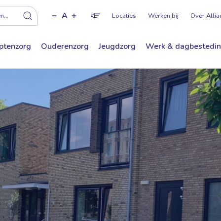
A
f
...
Locaties
Werken bij
Over Allia
ptenzorg
Ouderenzorg
Jeugdzorg
Werk & dagbestedi