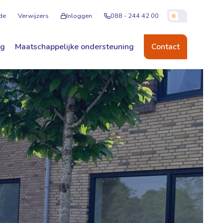
de
Verwijzers
Inloggen
088 - 244 42 00
ng
Maatschappelijke ondersteuning
Contact